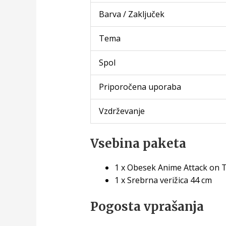
Barva / Zaključek
Tema
Spol
Priporočena uporaba
Vzdrževanje
Vsebina paketa
1 x Obesek Anime Attack on Ti
1 x Srebrna verižica 44 cm
Pogosta vprašanja