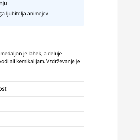
nju
a ljubitelja animejev
 medaljon je lahek, a deluje
odi ali kemikalijam. Vzdrževanje je
ost