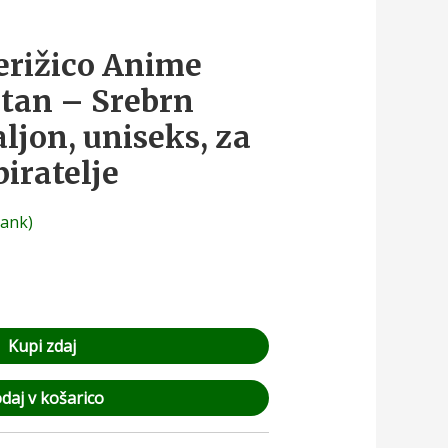
erižico Anime
itan – Srebrn
ljon, uniseks, za
biratelje
rank)
Kupi zdaj
daj v košarico