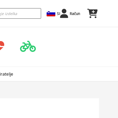
SI
Račun
ratelje