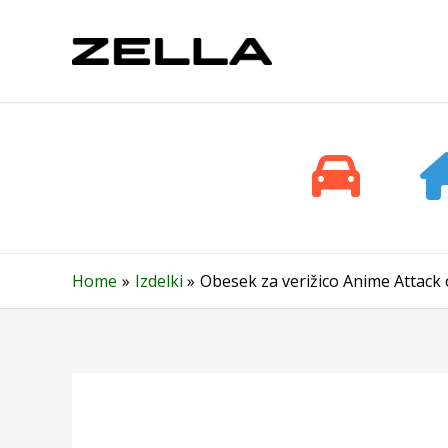
Skip
to
content
Home
Izdelki
Obesek za verižico Anime Attack o