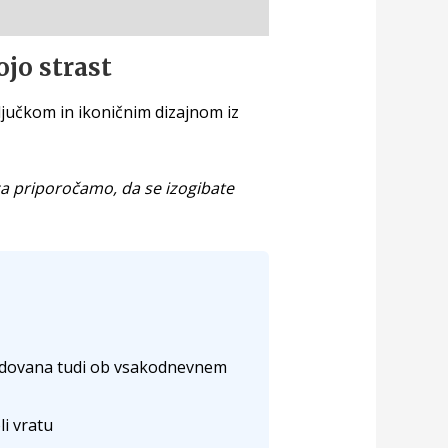
jo strast
ključkom in ikoničnim dizajnom iz
za priporočamo, da se izogibate
odovana tudi ob vsakodnevnem
li vratu