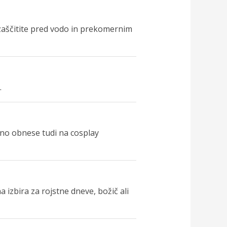
 zaščitite pred vodo in prekomernim
.
čno obnese tudi na cosplay
a izbira za rojstne dneve, božič ali