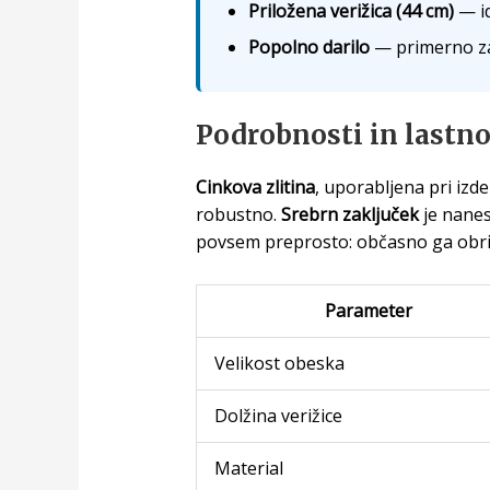
Priložena verižica (44 cm)
— id
Popolno darilo
— primerno za 
Podrobnosti in lastno
Cinkova zlitina
, uporabljena pri izde
robustno.
Srebrn zaključek
je nanes
povsem preprosto: občasno ga obri
Parameter
Velikost obeska
Dolžina verižice
Material