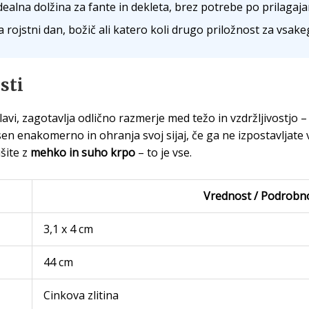
ealna dolžina za fante in dekleta, brez potrebe po prilagaja
rojstni dan, božič ali katero koli drugo priložnost za vsakeg
sti
lavi, zagotavlja odlično razmerje med težo in vzdržljivostjo –
en enakomerno in ohranja svoj sijaj, če ga ne izpostavljate v
šite z
mehko in suho krpo
– to je vse.
Vrednost / Podrobn
3,1 x 4 cm
44 cm
Cinkova zlitina