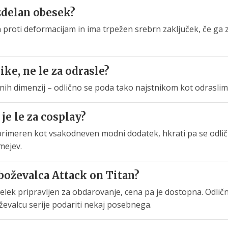
izdelan obesek?
en proti deformacijam in ima trpežen srebrn zaključek, če ga
ike, ne le za odrasle?
enih dimenzij – odlično se poda tako najstnikom kot odraslim
je le za cosplay?
e primeren kot vsakodneven modni dodatek, hkrati pa se odli
mejev.
oboževalca Attack on Titan?
zdelek pripravljen za obdarovanje, cena pa je dostopna. Odličn
oževalcu serije podariti nekaj posebnega.