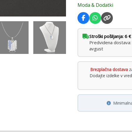
Moda & Dodatki
Stroški pošiljanja: 6 €
Predvidena dostava: t
avgust
Brezplačna dostava
za
Dodajte izdelke v vre
Minimalna