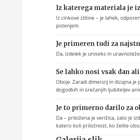
Iz katerega materiala je 
Iz cinkove zlitine – je lahek, odpor
potenjem.
Je primeren tudi za najstn
Da, izdelek je uniseks in uravnotež
Se lahko nosi vsak dan ali 
Oboje. Zaradi dimenzij in dizajna j
dogodkih in srečanjih ljubiteljev ani
Je to primerno darilo za 
Da – priložena je verižica, zato je i
katero koli priložnost, ko želite ob
Galerija slik