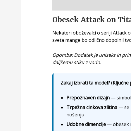
Opis
Obesek Attack on Tita
Nekateri oboževalci o seriji Attack 
sveta mange bo odlično dopolnil tvoj
Opomba: Dodatek je uniseks in prime
daljšemu stiku z vodo.
Zakaj izbrati ta model? (Ključne 
Prepoznaven dizajn
— simboli
Trpežna cinkova zlitina
— se 
nošenju
Udobne dimenzije
— obesek me