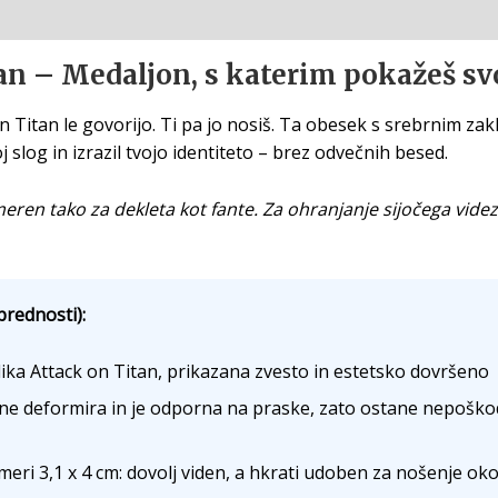
n – Medaljon, s katerim pokažeš svo
on Titan le govorijo. Ti pa jo nosiš. Ta obesek s srebrnim za
 slog in izrazil tvojo identiteto – brez odvečnih besed.
ren tako za dekleta kot fante. Za ohranjanje sijočega vide
prednosti):
ka Attack on Titan, prikazana zvesto in estetsko dovršeno
ne deformira in je odporna na praske, zato ostane nepošk
ri 3,1 x 4 cm: dovolj viden, a hkrati udoben za nošenje oko