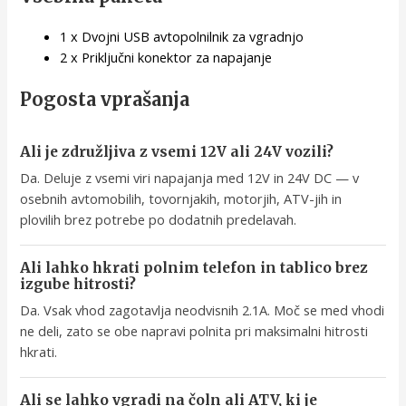
1 x Dvojni USB avtopolnilnik za vgradnjo
2 x Priključni konektor za napajanje
Pogosta vprašanja
Ali je združljiva z vsemi 12V ali 24V vozili?
Da. Deluje z vsemi viri napajanja med 12V in 24V DC — v
osebnih avtomobilih, tovornjakih, motorjih, ATV-jih in
plovilih brez potrebe po dodatnih predelavah.
Ali lahko hkrati polnim telefon in tablico brez
izgube hitrosti?
Da. Vsak vhod zagotavlja neodvisnih 2.1A. Moč se med vhodi
ne deli, zato se obe napravi polnita pri maksimalni hitrosti
hkrati.
Ali se lahko vgradi na čoln ali ATV, ki je