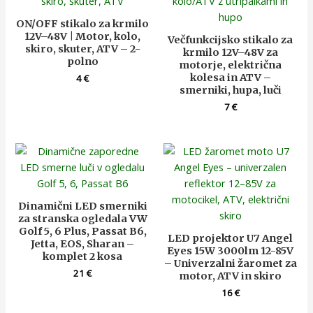
ON/OFF stikalo za krmilo
12V–48V | Motor, kolo,
Večfunkcijsko stikalo za
skiro, skuter, ATV – 2-
krmilo 12V–48V za
polno
motorje, električna
kolesa in ATV –
4
€
smerniki, hupa, luči
7
€
Dinamični LED smerniki
za stranska ogledala VW
Golf 5, 6 Plus, Passat B6,
LED projektor U7 Angel
Jetta, EOS, Sharan –
Eyes 15W 3000lm 12-85V
komplet 2 kosa
– Univerzalni žaromet za
21
€
motor, ATV in skiro
16
€