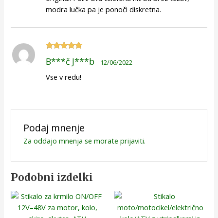
modra lučka pa je ponoči diskretna.
Ocenjeno
5
B***č J***b
12/06/2022
od 5
Vse v redu!
Podaj mnenje
Za oddajo mnenja se morate
prijaviti
.
Podobni izdelki