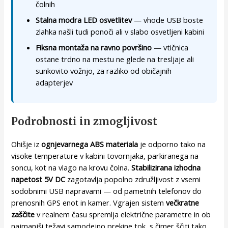
čolnih
Stalna modra LED osvetlitev
— vhode USB boste
zlahka našli tudi ponoči ali v slabo osvetljeni kabini
Fiksna montaža na ravno površino
— vtičnica
ostane trdno na mestu ne glede na tresljaje ali
sunkovito vožnjo, za razliko od običajnih
adapterjev
Podrobnosti in zmogljivost
Ohišje iz
ognjevarnega ABS materiala
je odporno tako na
visoke temperature v kabini tovornjaka, parkiranega na
soncu, kot na vlago na krovu čolna.
Stabilizirana izhodna
napetost 5V DC
zagotavlja popolno združljivost z vsemi
sodobnimi USB napravami — od pametnih telefonov do
prenosnih GPS enot in kamer. Vgrajen sistem
večkratne
zaščite
v realnem času spremlja električne parametre in ob
najmanjši težavi samodejno prekine tok, s čimer ščiti tako