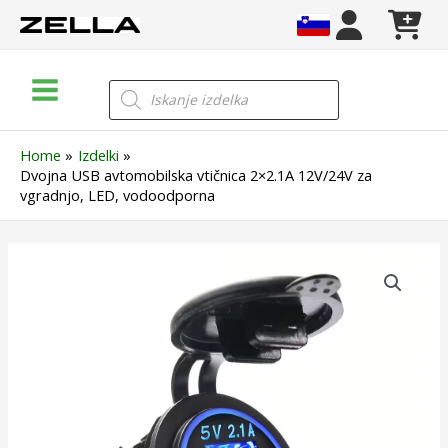
Skip
to
content
Main
Products
search
Menu
Home
Izdelki
Dvojna USB avtomobilska vtičnica 2×2.1A 12V/24V za
vgradnjo, LED, vodoodporna
Dvojna
USB
avtomobilska
vtičnica
2x2.1A
12V/24V
za
vgradnjo,
LED,