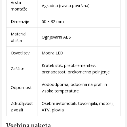
Vrsta
Vgradna (ravna površina)
montaže
Dimenzije
50 × 32 mm
Material
Ognjevarni ABS
ohišja
Osvetlitev
Modra LED
Kratek stik, preobremenitev,
Zaščite
prenapetost, prekomerno polnjenje
Vodoodporna, odporna na prah in
Odpornost
visoke temperature
Združljivost
Osebni avtomobili, tovornjaki, motorji,
z vozili
ATV, plovila
Vsebina paketa