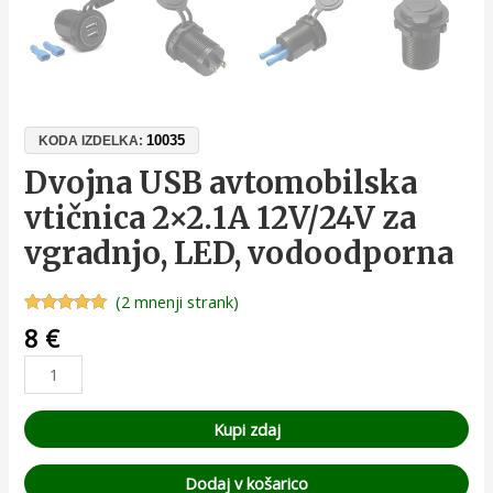
10035
KODA IZDELKA:
Dvojna USB avtomobilska
vtičnica 2×2.1A 12V/24V za
vgradnjo, LED, vodoodporna
(
2
mnenji strank)
Ocenjeno z
2
8
€
5.00
od 5
na podlagi
ocene
strank
Kupi zdaj
Dodaj v košarico