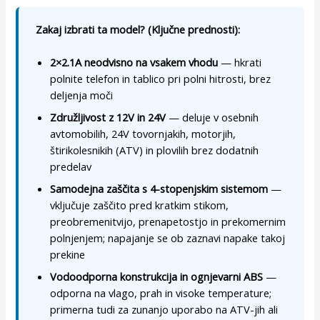
Zakaj izbrati ta model? (Ključne prednosti):
2×2.1A neodvisno na vsakem vhodu
— hkrati
polnite telefon in tablico pri polni hitrosti, brez
deljenja moči
Združljivost z 12V in 24V
— deluje v osebnih
avtomobilih, 24V tovornjakih, motorjih,
štirikolesnikih (ATV) in plovilih brez dodatnih
predelav
Samodejna zaščita s 4-stopenjskim sistemom
—
vključuje zaščito pred kratkim stikom,
preobremenitvijo, prenapetostjo in prekomernim
polnjenjem; napajanje se ob zaznavi napake takoj
prekine
Vodoodporna konstrukcija in ognjevarni ABS
—
odporna na vlago, prah in visoke temperature;
primerna tudi za zunanjo uporabo na ATV-jih ali