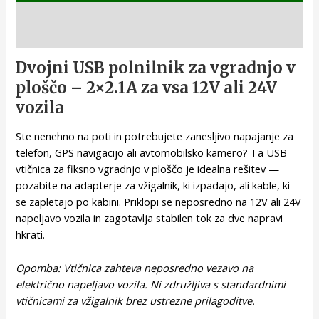
Opis
Dvojni USB polnilnik za vgradnjo v
ploščo – 2×2.1A za vsa 12V ali 24V
vozila
Ste nenehno na poti in potrebujete zanesljivo napajanje za
telefon, GPS navigacijo ali avtomobilsko kamero? Ta USB
vtičnica za fiksno vgradnjo v ploščo je idealna rešitev —
pozabite na adapterje za vžigalnik, ki izpadajo, ali kable, ki
se zapletajo po kabini. Priklopi se neposredno na 12V ali 24V
napeljavo vozila in zagotavlja stabilen tok za dve napravi
hkrati.
Opomba: Vtičnica zahteva neposredno vezavo na
električno napeljavo vozila. Ni združljiva s standardnimi
vtičnicami za vžigalnik brez ustrezne prilagoditve.