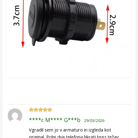
Ocenjeno
5
****c M**** G***b
29/03/2026
od 5
Vgradil sem jo v armaturo in izgleda kot
original. Polni dva telefona hkrati brez težav,