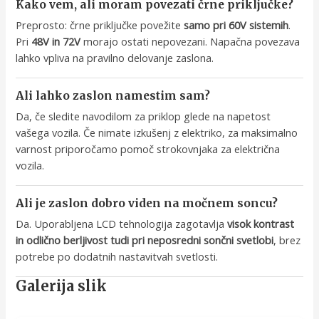
Kako vem, ali moram povezati črne priključke?
Preprosto: črne priključke povežite
samo pri 60V sistemih
.
Pri
48V in 72V
morajo ostati nepovezani. Napačna povezava
lahko vpliva na pravilno delovanje zaslona.
Ali lahko zaslon namestim sam?
Da, če sledite navodilom za priklop glede na napetost
vašega vozila. Če nimate izkušenj z elektriko, za maksimalno
varnost priporočamo pomoč strokovnjaka za električna
vozila.
Ali je zaslon dobro viden na močnem soncu?
Da. Uporabljena LCD tehnologija zagotavlja
visok kontrast
in odlično berljivost tudi pri neposredni sončni svetlobi
, brez
potrebe po dodatnih nastavitvah svetlosti.
Galerija slik