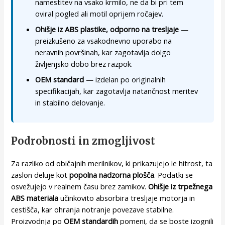
namestitev na vsako krmilo, ne da bi pri tem
oviral pogled ali motil oprijem ročajev.
Ohišje iz ABS plastike, odporno na tresljaje
—
preizkušeno za vsakodnevno uporabo na
neravnih površinah, kar zagotavlja dolgo
življenjsko dobo brez razpok.
OEM standard
— izdelan po originalnih
specifikacijah, kar zagotavlja natančnost meritev
in stabilno delovanje.
Podrobnosti in zmogljivost
Za razliko od običajnih merilnikov, ki prikazujejo le hitrost, ta
zaslon deluje kot
popolna nadzorna plošča
. Podatki se
osvežujejo v realnem času brez zamikov.
Ohišje iz trpežnega
ABS materiala
učinkovito absorbira tresljaje motorja in
cestišča, kar ohranja notranje povezave stabilne.
Proizvodnja po
OEM standardih
pomeni, da se boste izognili