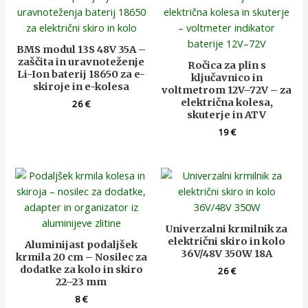
BMS modul 13S 48V 35A –
zaščita in uravnoteženje
Ročica za plin s
Li-Ion baterij 18650 za e-
ključavnico in
skiroje in e-kolesa
voltmetrom 12V–72V – za
električna kolesa,
26
€
skuterje in ATV
19
€
Univerzalni krmilnik za
električni skiro in kolo
Aluminijast podaljšek
36V/48V 350W 18A
krmila 20 cm – Nosilec za
dodatke za kolo in skiro
26
€
22–23 mm
8
€