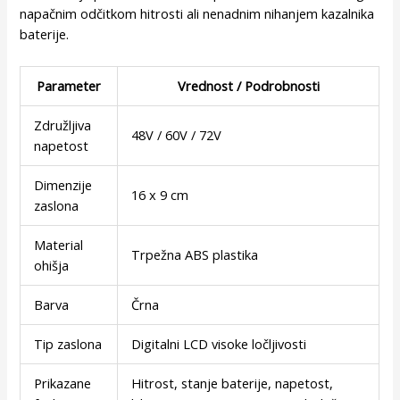
napačnim odčitkom hitrosti ali nenadnim nihanjem kazalnika
baterije.
Parameter
Vrednost / Podrobnosti
Združljiva
48V / 60V / 72V
napetost
Dimenzije
16 x 9 cm
zaslona
Material
Trpežna ABS plastika
ohišja
Barva
Črna
Tip zaslona
Digitalni LCD visoke ločljivosti
Prikazane
Hitrost, stanje baterije, napetost,