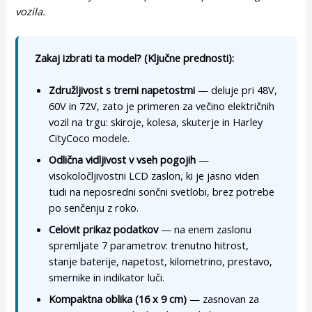
vozila.
Zakaj izbrati ta model? (Ključne prednosti):
Združljivost s tremi napetostmi
— deluje pri 48V,
60V in 72V, zato je primeren za večino električnih
vozil na trgu: skiroje, kolesa, skuterje in Harley
CityCoco modele.
Odlična vidljivost v vseh pogojih
—
visokoločljivostni LCD zaslon, ki je jasno viden
tudi na neposredni sončni svetlobi, brez potrebe
po senčenju z roko.
Celovit prikaz podatkov
— na enem zaslonu
spremljate 7 parametrov: trenutno hitrost,
stanje baterije, napetost, kilometrino, prestavo,
smernike in indikator luči.
Kompaktna oblika (16 x 9 cm)
— zasnovan za