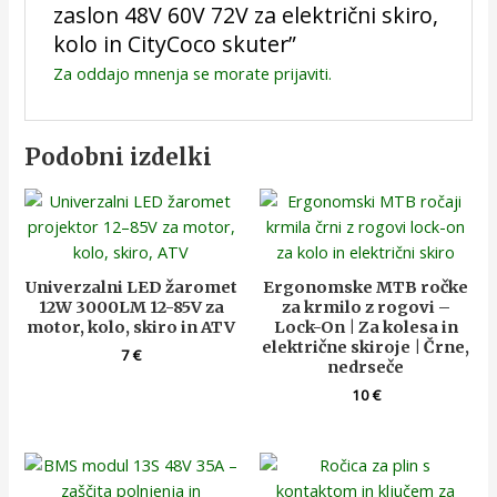
zaslon 48V 60V 72V za električni skiro,
kolo in CityCoco skuter”
Za oddajo mnenja se morate
prijaviti
.
Podobni izdelki
Univerzalni LED žaromet
Ergonomske MTB ročke
12W 3000LM 12-85V za
za krmilo z rogovi –
motor, kolo, skiro in ATV
Lock-On | Za kolesa in
električne skiroje | Črne,
7
€
nedrseče
10
€