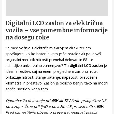
Opis
Digitalni LCD zaslon za električna
vozila – vse pomembne informacije
na dosegu roke
Se med vožnjo z električnim skirojem ali skuterjem
sprašujete, koliko baterije vam je še ostalo? Ali pa je vaš
originalni merilnik hitrosti prenehal delovati in iščete
zanesljivo univerzalno zamenjavo? Ta
digitalni LCD zaslon
je
idealna rešitev, saj na enem preglednem zaslonu hkrati
prikazuje hitrost, stanje baterije, napetost, prevožene
kilometre in prestavo. Zaslon je odlično berljiv tako na močni
sončni svetlobi kot v temi.
Opomba: Za delovanje pri
48V ali 72V
črnih priključkov NE
povezujte. Črne priključke povežite LE pri sistemih s
60V
.
Pred namestitvijo obvezno preverite napetost vašega