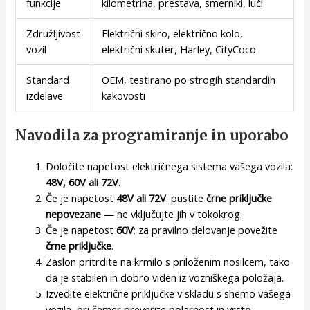
funkcije
kilometrina, prestava, smerniki, luči
Združljivost
Električni skiro, električno kolo,
vozil
električni skuter, Harley, CityCoco
Standard
OEM, testirano po strogih standardih
izdelave
kakovosti
Navodila za programiranje in uporabo
Določite napetost električnega sistema vašega vozila:
48V, 60V ali 72V
.
Če je napetost
48V ali 72V
: pustite
črne priključke
nepovezane
— ne vključujte jih v tokokrog.
Če je napetost
60V
: za pravilno delovanje povežite
črne priključke
.
Zaslon pritrdite na krmilo s priloženim nosilcem, tako
da je stabilen in dobro viden iz vozniškega položaja.
Izvedite električne priključke v skladu s shemo vašega
vozila, pri čemer preverite polarnost in vrsto