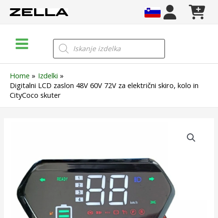
Skip
to
content
Main
Products
search
Menu
Home
Izdelki
Digitalni LCD zaslon 48V 60V 72V za električni skiro, kolo in
CityCoco skuter
Digitalni
LCD
zaslon
48V
60V
72V
za
električni
skiro,