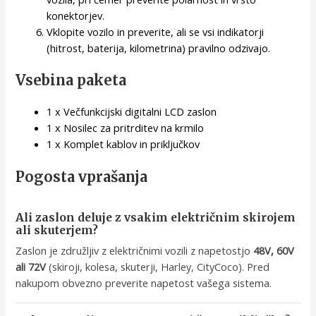
konektorjev.
Vklopite vozilo in preverite, ali se vsi indikatorji
(hitrost, baterija, kilometrina) pravilno odzivajo.
Vsebina paketa
1 x Večfunkcijski digitalni LCD zaslon
1 x Nosilec za pritrditev na krmilo
1 x Komplet kablov in priključkov
Pogosta vprašanja
Ali zaslon deluje z vsakim električnim skirojem
ali skuterjem?
Zaslon je združljiv z električnimi vozili z napetostjo
48V, 60V
ali 72V
(skiroji, kolesa, skuterji, Harley, CityCoco). Pred
nakupom obvezno preverite napetost vašega sistema.