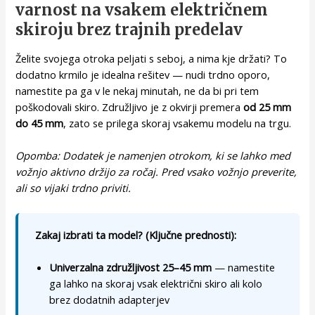
varnost na vsakem električnem
skiroju brez trajnih predelav
Želite svojega otroka peljati s seboj, a nima kje držati? To
dodatno krmilo je idealna rešitev — nudi trdno oporo,
namestite pa ga v le nekaj minutah, ne da bi pri tem
poškodovali skiro. Združljivo je z okvirji premera
od 25 mm
do 45 mm
, zato se prilega skoraj vsakemu modelu na trgu.
Opomba: Dodatek je namenjen otrokom, ki se lahko med
vožnjo aktivno držijo za ročaj. Pred vsako vožnjo preverite,
ali so vijaki trdno priviti.
Zakaj izbrati ta model? (Ključne prednosti):
Univerzalna združljivost 25–45 mm
— namestite
ga lahko na skoraj vsak električni skiro ali kolo
brez dodatnih adapterjev