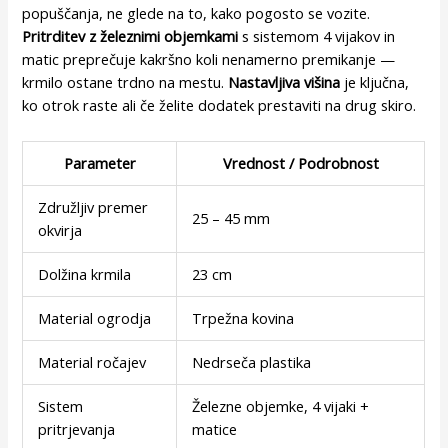
popuščanja, ne glede na to, kako pogosto se vozite.
Pritrditev z železnimi objemkami
s sistemom 4 vijakov in
matic preprečuje kakršno koli nenamerno premikanje —
krmilo ostane trdno na mestu.
Nastavljiva višina
je ključna,
ko otrok raste ali če želite dodatek prestaviti na drug skiro.
Parameter
Vrednost / Podrobnost
Združljiv premer
25 – 45 mm
okvirja
Dolžina krmila
23 cm
Material ogrodja
Trpežna kovina
Material ročajev
Nedrseča plastika
Sistem
Železne objemke, 4 vijaki +
pritrjevanja
matice