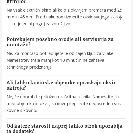
krmilo?
Na vsak električni skiro ali kolo z okvirjem premera med 25
mm in 45 mm. Pred nakupom izmerite okvir svojega skiroja
— to je edini pogoj za združljivost.
Potrebujem posebno orodje ali serviserja za
montažo?
Ne. Za montažo potrebujete le običajen ključ za vijake.
Namestitev traja manj kot 10 minut in ne zahteva
tehničnega predznanja.
Ali lahko kovinske objemke opraskajo okvir
skiroja?
Ne, če uporabite priložena zaščitna tesnila. Namestite jih
med objemko in okvir, s čimer preprečite neposreden stik
kovine s kovino.
Od katere starosti naprej lahko otrok uporablja
ta dodatek?