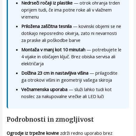
Nedrseči ročaji iz plastike
— otrok ohranja trden
oprijem tudi, če ima potne roke ali v vlažnem
vremenu
Priložena zaščitna tesnila
— kovinski objemi se ne
dotikajo neposredno okvirja, zato ni nevarnosti
za praske ali poškodbe barve
Montaža v manj kot 10 minutah
— potrebujete le
4 vijake in običajen ključ. Brez obiska servisa ali
električarja
Dolžina 23 cm in nastavljiva višina
— prilagodite
ga otrokovi višini in geometriji vašega skiroja
Večnamenska uporaba
— služi lahko tudi kot
nosilec za nakupovalne vrečke ali LED luči
Podrobnosti in zmogljivost
Ogrodje iz trpežne kovine
zdrži redno uporabo brez