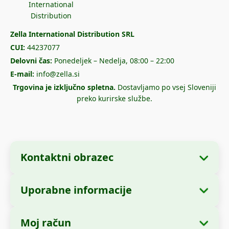
Zella International Distribution SRL
CUI:
44237077
Delovni čas:
Ponedeljek – Nedelja, 08:00 – 22:00
E-mail:
info@zella.si
Trgovina je izključno spletna.
Dostavljamo po vsej Sloveniji
preko kurirske službe.
Kontaktni obrazec
Uporabne informacije
Podatki o podjetju
O nas
Ime podjetja:
Zella International Distribution
Moj račun