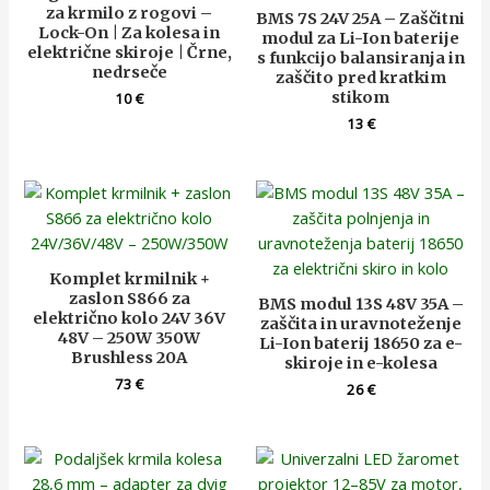
za krmilo z rogovi –
BMS 7S 24V 25A – Zaščitni
Lock-On | Za kolesa in
modul za Li-Ion baterije
električne skiroje | Črne,
s funkcijo balansiranja in
nedrseče
zaščito pred kratkim
stikom
10
€
13
€
Komplet krmilnik +
zaslon S866 za
BMS modul 13S 48V 35A –
električno kolo 24V 36V
zaščita in uravnoteženje
48V – 250W 350W
Li-Ion baterij 18650 za e-
Brushless 20A
skiroje in e-kolesa
73
€
26
€