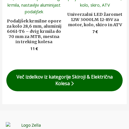
Univerzalni LED žaromet
12W 3000LM 12-85V za
Podaljšek krmilne opore
motor, kolo, skiro in ATV
za kolo 28,6 mm, aluminij
6061-T6 – dvig krmila do
7
€
70 mm za MTB, mestna
in treking kolesa
11
€
Več izdelkov iz kategorije Skiroji & Električna
Kolesa