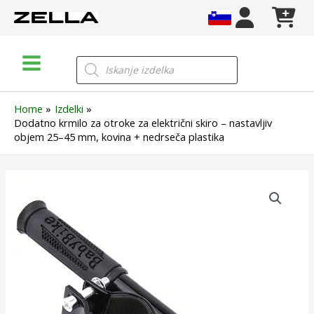
Skip
to
content
Main
Products
search
Menu
Home
Izdelki
Dodatno krmilo za otroke za električni skiro – nastavljiv
objem 25–45 mm, kovina + nedrseča plastika
Dodatno
krmilo
za
otroke
za
električni
skiro
–
nastavljiv