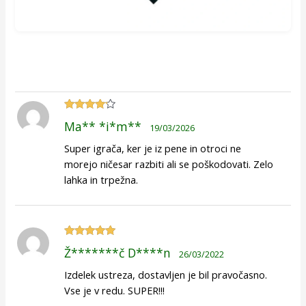
Ocenjeno
Ma** *i*m**
19/03/2026
4
od 5
Super igrača, ker je iz pene in otroci ne
morejo ničesar razbiti ali se poškodovati. Zelo
lahka in trpežna.
Ocenjeno
5
Ž*******č D****n
26/03/2022
od 5
Izdelek ustreza, dostavljen je bil pravočasno.
Vse je v redu. SUPER!!!