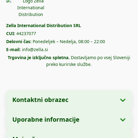
Zella International Distribution SRL
CUI:
44237077
Delovni čas:
Ponedeljek – Nedelja, 08:00 – 22:00
E-mail:
info@zella.si
Trgovina je izključno spletna.
Dostavljamo po vsej Sloveniji
preko kurirske službe.
Kontaktni obrazec
Uporabne informacije
Podatki o podjetju
O nas
Ime podjetja:
Zella International Distribution