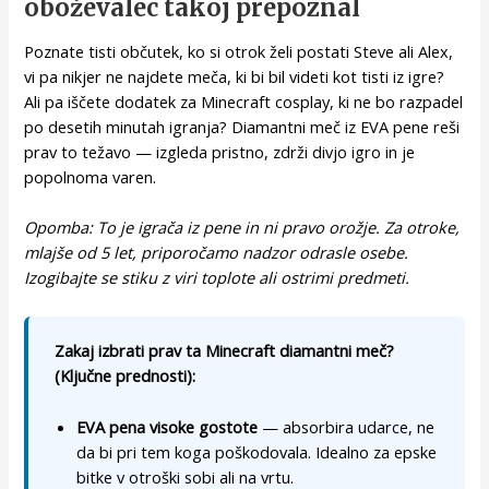
oboževalec takoj prepoznal
Poznate tisti občutek, ko si otrok želi postati Steve ali Alex,
vi pa nikjer ne najdete meča, ki bi bil videti kot tisti iz igre?
Ali pa iščete dodatek za Minecraft cosplay, ki ne bo razpadel
po desetih minutah igranja? Diamantni meč iz EVA pene reši
prav to težavo — izgleda pristno, zdrži divjo igro in je
popolnoma varen.
Opomba: To je igrača iz pene in ni pravo orožje. Za otroke,
mlajše od 5 let, priporočamo nadzor odrasle osebe.
Izogibajte se stiku z viri toplote ali ostrimi predmeti.
Zakaj izbrati prav ta Minecraft diamantni meč?
(Ključne prednosti):
EVA pena visoke gostote
— absorbira udarce, ne
da bi pri tem koga poškodovala. Idealno za epske
bitke v otroški sobi ali na vrtu.