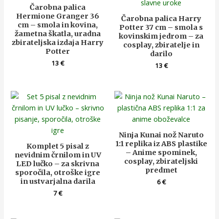
Čarobna palica
Hermione Granger 36
Čarobna palica Harry
cm – smola in kovina,
Potter 37 cm – smola s
žametna škatla, uradna
kovinskim jedrom – za
zbirateljska izdaja Harry
cosplay, zbiratelje in
Potter
darilo
13
€
13
€
Ninja Kunai nož Naruto
1:1 replika iz ABS plastike
Komplet 5 pisal z
– Anime spominek,
nevidnim črnilom in UV
cosplay, zbirateljski
LED lučko – za skrivna
predmet
sporočila, otroške igre
in ustvarjalna darila
6
€
7
€