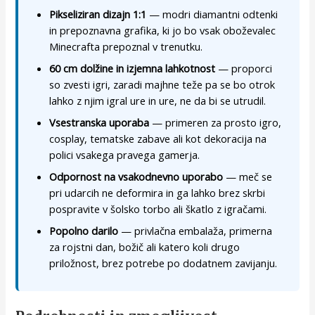
Pikseliziran dizajn 1:1
— modri diamantni odtenki
in prepoznavna grafika, ki jo bo vsak oboževalec
Minecrafta prepoznal v trenutku.
60 cm dolžine in izjemna lahkotnost
— proporci
so zvesti igri, zaradi majhne teže pa se bo otrok
lahko z njim igral ure in ure, ne da bi se utrudil.
Vsestranska uporaba
— primeren za prosto igro,
cosplay, tematske zabave ali kot dekoracija na
polici vsakega pravega gamerja.
Odpornost na vsakodnevno uporabo
— meč se
pri udarcih ne deformira in ga lahko brez skrbi
pospravite v šolsko torbo ali škatlo z igračami.
Popolno darilo
— privlačna embalaža, primerna
za rojstni dan, božič ali katero koli drugo
priložnost, brez potrebe po dodatnem zavijanju.