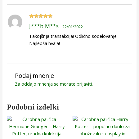
Ocenjeno
5
J***b M**s
22/01/2022
od 5
Takojšnja transakcija! Odlično sodelovanje!
Najlepša hvala!
Podaj mnenje
Za oddajo mnenja se morate
prijaviti
.
Podobni izdelki