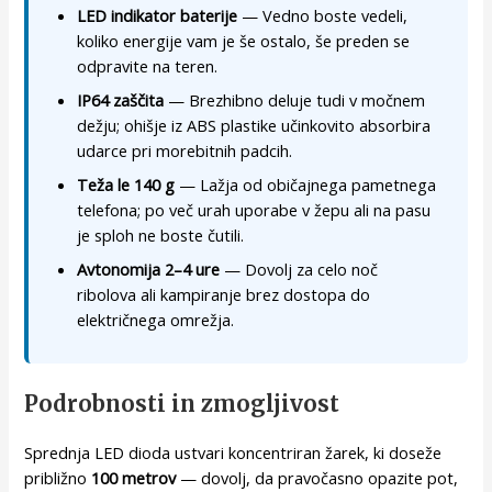
LED indikator baterije
— Vedno boste vedeli,
koliko energije vam je še ostalo, še preden se
odpravite na teren.
IP64 zaščita
— Brezhibno deluje tudi v močnem
dežju; ohišje iz ABS plastike učinkovito absorbira
udarce pri morebitnih padcih.
Teža le 140 g
— Lažja od običajnega pametnega
telefona; po več urah uporabe v žepu ali na pasu
je sploh ne boste čutili.
Avtonomija 2–4 ure
— Dovolj za celo noč
ribolova ali kampiranje brez dostopa do
električnega omrežja.
Podrobnosti in zmogljivost
Sprednja LED dioda ustvari koncentriran žarek, ki doseže
približno
100 metrov
— dovolj, da pravočasno opazite pot,