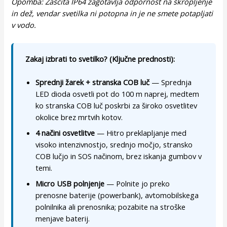
Opomba: Zaščita IP64 zagotavlja odpornost na škropljenje
in dež, vendar svetilka ni potopna in je ne smete potapljati
v vodo.
Zakaj izbrati to svetilko? (Ključne prednosti):
Sprednji žarek + stranska COB luč
— Sprednja
LED dioda osvetli pot do 100 m naprej, medtem
ko stranska COB luč poskrbi za široko osvetlitev
okolice brez mrtvih kotov.
4 načini osvetlitve
— Hitro preklapljanje med
visoko intenzivnostjo, srednjo močjo, stransko
COB lučjo in SOS načinom, brez iskanja gumbov v
temi.
Micro USB polnjenje
— Polnite jo preko
prenosne baterije (powerbank), avtomobilskega
polnilnika ali prenosnika; pozabite na stroške
menjave baterij.