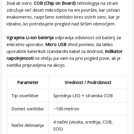
žival ali oviro.
COB (Chip on Board)
tehnologija na strani
združuje več deset mikročipov na eni površini, kar ustvari
enakomerno, razpršeno svetlobo brez ostrih senc, kar je
idealno, ko potrebujete pregled nad širšim območjem.
Vgrajena Li-ion baterija
odpravlja odvisnost od baterij za
enkratno uporabo.
Micro USB
vhod pomeni, da lahko
uporabite katerikoli standardni kabel za Android,
indikator
napolnjenosti
na ohišju pa vam na prvi pogled pove, ali je
svetilka pripravljena na akcijo.
Parameter
Vrednost / Podrobnost
Tip osvetlitve
Sprednja LED + stranska COB
Domet svetlobe
~100 metrov
4 načini (visoka, srednja, COB,
Načini delovanja
SOS)