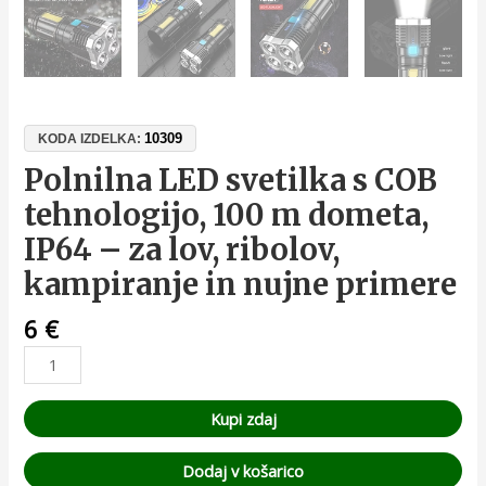
10309
KODA IZDELKA:
Polnilna LED svetilka s COB
tehnologijo, 100 m dometa,
IP64 – za lov, ribolov,
kampiranje in nujne primere
6
€
Kupi zdaj
Dodaj v košarico