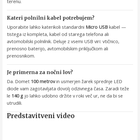
terenu.
Kateri polnilni kabel potrebujem?
Uporabite lahko katerikoli standardni
Micro USB
kabel —
tistega iz kompleta, kabel od starega telefona ali
avtomobilski polnilnik. Deluje z vsemi USB viri: vtičnico,
prenosno baterijo, avtomobilskim priključkom ali
prenosnikom.
Je primerna za nočni lov?
Da. Domet
100 metrov
in usmerjen žarek sprednje LED
diode vam zagotavljata dovolj odzivnega časa. Zaradi teže
le
140 g
jo lahko udobno držite v roki več ur, ne da bi se
utrudili.
Predstavitveni video