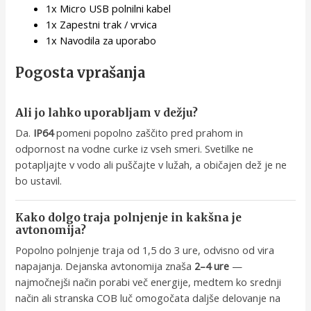
1x Micro USB polnilni kabel
1x Zapestni trak / vrvica
1x Navodila za uporabo
Pogosta vprašanja
Ali jo lahko uporabljam v dežju?
Da.
IP64
pomeni popolno zaščito pred prahom in
odpornost na vodne curke iz vseh smeri. Svetilke ne
potapljajte v vodo ali puščajte v lužah, a običajen dež je ne
bo ustavil.
Kako dolgo traja polnjenje in kakšna je
avtonomija?
Popolno polnjenje traja od 1,5 do 3 ure, odvisno od vira
napajanja. Dejanska avtonomija znaša
2–4 ure
—
najmočnejši način porabi več energije, medtem ko srednji
način ali stranska COB luč omogočata daljše delovanje na