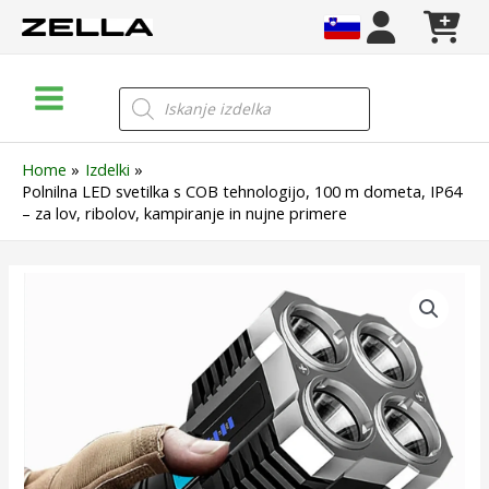
Skip
to
content
Main
Products
search
Menu
Home
Izdelki
Polnilna LED svetilka s COB tehnologijo, 100 m dometa, IP64
– za lov, ribolov, kampiranje in nujne primere
Polnilna
LED
svetilka
s
COB
tehnologijo,
100
m
dometa,