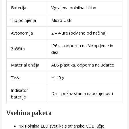
Baterija
Vgrajena polnilna Li-ion
Tip polnjenja
Micro USB
Avtonomija
2 – 4 ure (odvisno od načina)
IP64 – odporna na škropljenje in
Zaščita
dež
Material ohišja
ABS plastika, odporna na udarce
Teža
~140 g
Indikator
Da – prikaz stanja napolnjenosti
baterije
Vsebina paketa
1x Polnilna LED svetilka s stransko COB lučjo