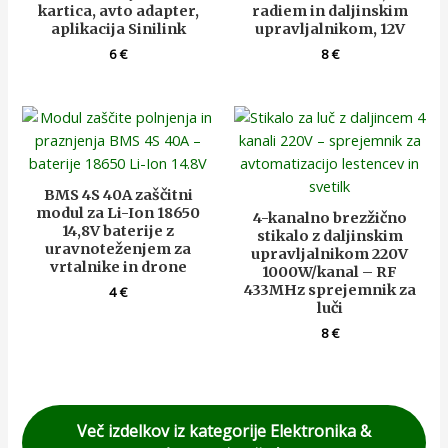
kartica, avto adapter,
radiem in daljinskim
aplikacija Sinilink
upravljalnikom, 12V
6
€
8
€
BMS 4S 40A zaščitni
modul za Li-Ion 18650
4-kanalno brezžično
14,8V baterije z
stikalo z daljinskim
uravnoteženjem za
upravljalnikom 220V
vrtalnike in drone
1000W/kanal – RF
433MHz sprejemnik za
4
€
luči
8
€
Več izdelkov iz kategorije Elektronika &