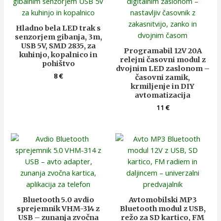
Hladno bela LED trak s
senzorjem gibanja, 3m,
USB 5V, SMD 2835, za
Programabil 12V 20A
kuhinjo, kopalnico in
relejni časovni modul z
pohištvo
dvojnim LED zaslonom –
8
€
časovni zamik,
krmiljenje in DIY
avtomatizacija
11
€
Bluetooth 5.0 avdio
Avtomobilski MP3
sprejemnik VHM-314 z
Bluetooth modul z USB,
USB – zunanja zvočna
režo za SD kartico, FM