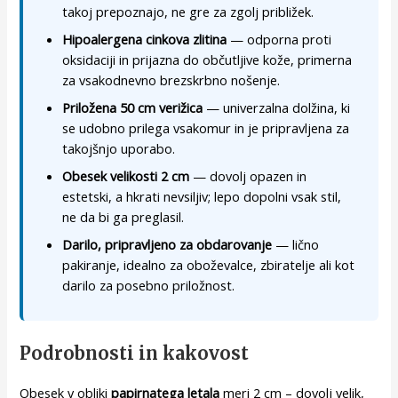
takoj prepoznajo, ne gre za zgolj približek.
Hipoalergena cinkova zlitina
— odporna proti
oksidaciji in prijazna do občutljive kože, primerna
za vsakodnevno brezskrbno nošenje.
Priložena 50 cm verižica
— univerzalna dolžina, ki
se udobno prilega vsakomur in je pripravljena za
takojšnjo uporabo.
Obesek velikosti 2 cm
— dovolj opazen in
estetski, a hkrati nevsiljiv; lepo dopolni vsak stil,
ne da bi ga preglasil.
Darilo, pripravljeno za obdarovanje
— lično
pakiranje, idealno za oboževalce, zbiratelje ali kot
darilo za posebno priložnost.
Podrobnosti in kakovost
Obesek v obliki
papirnatega letala
meri 2 cm – dovolj velik,