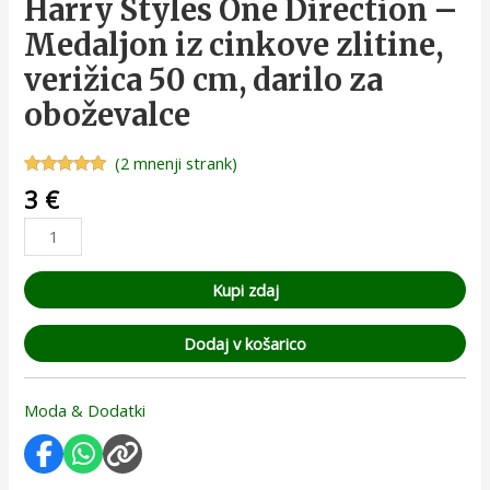
Harry Styles One Direction –
Medaljon iz cinkove zlitine,
verižica 50 cm, darilo za
oboževalce
(
2
mnenji strank)
Ocenjeno z
2
3
€
5.00
od 5
na podlagi
ocene
strank
Kupi zdaj
Dodaj v košarico
Moda & Dodatki