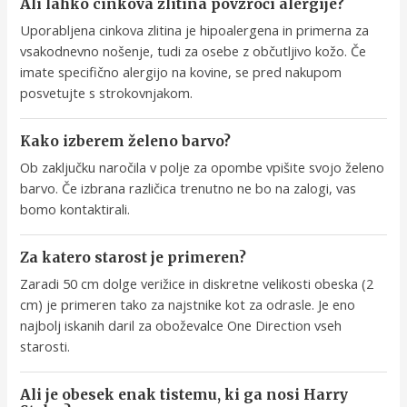
Ali lahko cinkova zlitina povzroči alergije?
Uporabljena cinkova zlitina je hipoalergena in primerna za
vsakodnevno nošenje, tudi za osebe z občutljivo kožo. Če
imate specifično alergijo na kovine, se pred nakupom
posvetujte s strokovnjakom.
Kako izberem želeno barvo?
Ob zaključku naročila v polje za opombe vpišite svojo želeno
barvo. Če izbrana različica trenutno ne bo na zalogi, vas
bomo kontaktirali.
Za katero starost je primeren?
Zaradi 50 cm dolge verižice in diskretne velikosti obeska (2
cm) je primeren tako za najstnike kot za odrasle. Je eno
najbolj iskanih daril za oboževalce One Direction vseh
starosti.
Ali je obesek enak tistemu, ki ga nosi Harry