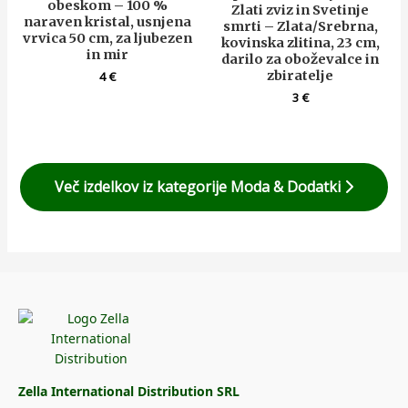
obeskom – 100 %
Zlati zviz in Svetinje
naraven kristal, usnjena
smrti – Zlata/Srebrna,
vrvica 50 cm, za ljubezen
kovinska zlitina, 23 cm,
in mir
darilo za oboževalce in
zbiratelje
4
€
3
€
Več izdelkov iz kategorije Moda & Dodatki
Zella International Distribution SRL