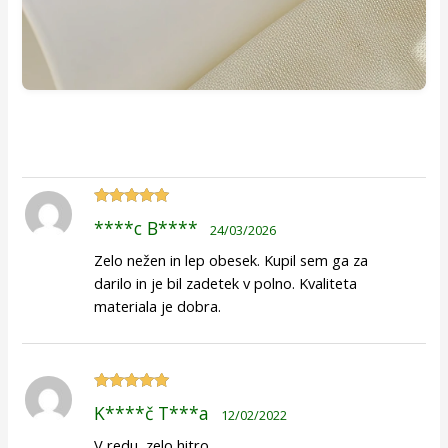
Ocenjeno
5
****c B****
24/03/2026
od 5
Zelo nežen in lep obesek. Kupil sem ga za
darilo in je bil zadetek v polno. Kvaliteta
materiala je dobra.
Ocenjeno
5
K****č T***a
12/02/2022
od 5
V redu, zelo hitro.