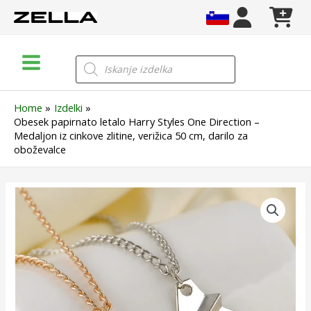
Skip
to
content
Main
Products
search
Menu
Home
Izdelki
Obesek papirnato letalo Harry Styles One Direction –
Medaljon iz cinkove zlitine, verižica 50 cm, darilo za
oboževalce
Obesek
papirnato
letalo
Harry
Styles
One
Direction
–