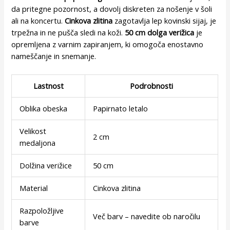
da pritegne pozornost, a dovolj diskreten za nošenje v šoli
ali na koncertu.
Cinkova zlitina
zagotavlja lep kovinski sijaj, je
trpežna in ne pušča sledi na koži.
50 cm dolga verižica
je
opremljena z varnim zapiranjem, ki omogoča enostavno
nameščanje in snemanje.
Lastnost
Podrobnosti
Oblika obeska
Papirnato letalo
Velikost
2 cm
medaljona
Dolžina verižice
50 cm
Material
Cinkova zlitina
Razpoložljive
Več barv – navedite ob naročilu
barve