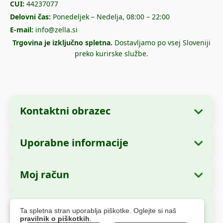
CUI:
44237077
Delovni čas:
Ponedeljek – Nedelja, 08:00 – 22:00
E-mail:
info@zella.si
Trgovina je izključno spletna.
Dostavljamo po vsej Sloveniji
preko kurirske službe.
Kontaktni obrazec
Uporabne informacije
Podatki o podjetju
O nas
Ime podjetja:
Zella International Distribution
Moj račun
Kako naročiti?
SRL
Moja naročila
Načini plačila
Sedež:
Strada Cuza Vodă nr. 97, Sector 4,
Varno plačilo
Ta spletna stran uporablja piškotke. Oglejte si naš
București, 040283, România
Osebni podatki
Informacije o dostavi
pravilnik o piškotkih
.