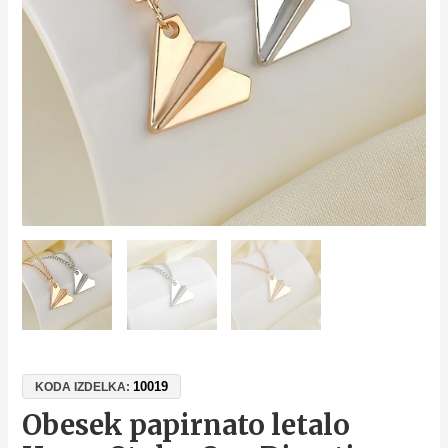
Medaljon
iz
cinkove
zlitine,
verižica
50
cm,
darilo
za
oboževalce
količina
10019
KODA IZDELKA:
Obesek papirnato letalo