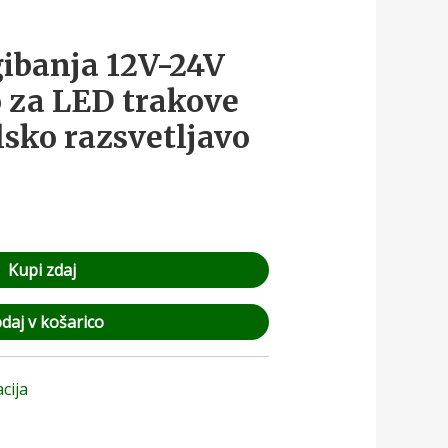
gibanja 12V-24V
o za LED trakove
lsko razsvetljavo
Kupi zdaj
daj v košarico
cija