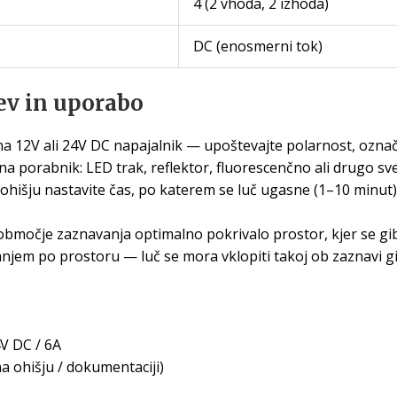
4 (2 vhoda, 2 izhoda)
DC (enosmerni tok)
ev in uporabo
a 12V ali 24V DC napajalnik — upoštevajte polarnost, označ
a porabnik: LED trak, reflektor, fluorescenčno ali drugo sve
ohišju nastavite čas, po katerem se luč ugasne (1–10 minut)
bmočje zaznavanja optimalno pokrivalo prostor, kjer se giblj
njem po prostoru — luč se mora vklopiti takoj ob zaznavi g
V DC / 6A
 ohišju / dokumentaciji)