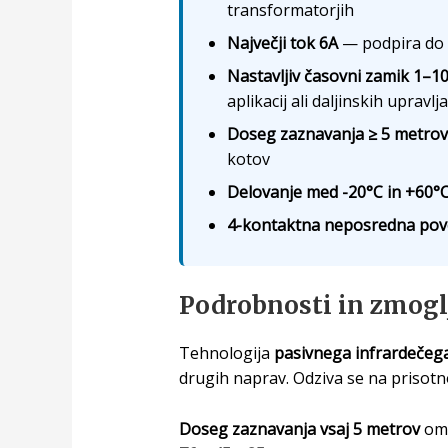
transformatorjih
Največji tok 6A
— podpira do 7
Nastavljiv časovni zamik 1–1
aplikacij ali daljinskih upravlj
Doseg zaznavanja ≥ 5 metrov
kotov
Delovanje med -20°C in +60°
4-kontaktna neposredna pov
Podrobnosti in zmogl
Tehnologija
pasivnega infrardečega
drugih naprav. Odziva se na prisotnos
Doseg zaznavanja vsaj 5 metrov
omo