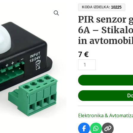
PIR
10225
KODA IZDELKA:
senzor
PIR senzor 
gibanja
6A – Stikal
12V-
24V
in avtomobi
6A
–
7
€
Stikalo
za
LED
trakove
in
avtomobilsko
Do
razsvetljavo
količina
Elektronika & Avtomatiza