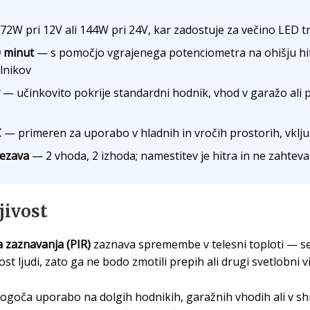
2W pri 12V ali 144W pri 24V, kar zadostuje za večino LED tr
0 minut
— s pomočjo vgrajenega potenciometra na ohišju hitr
alnikov
— učinkovito pokrije standardni hodnik, vhod v garažo ali p
C
— primeren za uporabo v hladnih in vročih prostorih, vključ
ezava
— 2 vhoda, 2 izhoda; namestitev je hitra in ne zahte
jivost
 zaznavanja (PIR)
zaznava spremembe v telesni toploti — se
t ljudi, zato ga ne bodo zmotili prepih ali drugi svetlobni vi
goča uporabo na dolgih hodnikih, garažnih vhodih ali v s