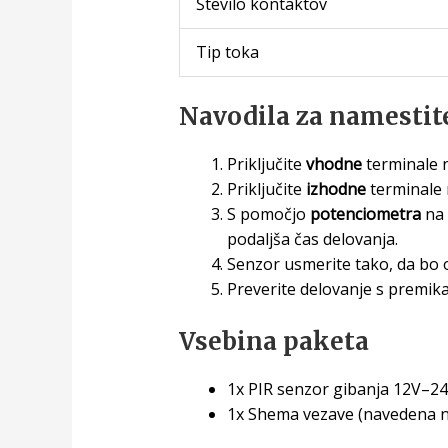
Število kontaktov
Tip toka
Navodila za namestit
Priključite
vhodne
terminale n
Priključite
izhodne
terminale n
S pomočjo
potenciometra
na 
podaljša čas delovanja.
Senzor usmerite tako, da bo o
Preverite delovanje s premika
Vsebina paketa
1x PIR senzor gibanja 12V–24
1x Shema vezave (navedena na