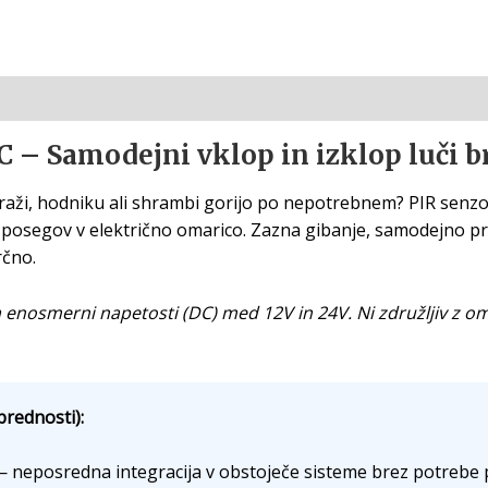
 – Samodejni vklop in izklop luči br
raži, hodniku ali shrambi gorijo po nepotrebnem? PIR senzor
 posegov v električno omarico. Zazna gibanje, samodejno pri
rčno.
 enosmerni napetosti (DC) med 12V in 24V. Ni združljiv z 
prednosti):
 neposredna integracija v obstoječe sisteme brez potrebe p