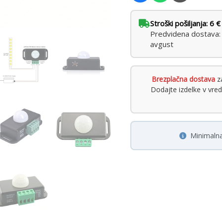
Stroški pošiljanja: 6 €
Predvidena dostava: t
avgust
Brezplačna dostava
za
Dodajte izdelke v vre
Minimalna