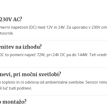
 230V AC?
smerni napetosti (DC) med 12V in 24V. Za uporabo v 230V 
tvornik.
enitev na izhodu?
2V DC to pomeni največ 72W, pri 24V DC pa do 144W. Teh vredn
nevi, pri močni svetlobi?
 toploto in ni odvisna od ambientalne svetlobe. Senzor nima
l luč tudi podnevi.
jo montažo?