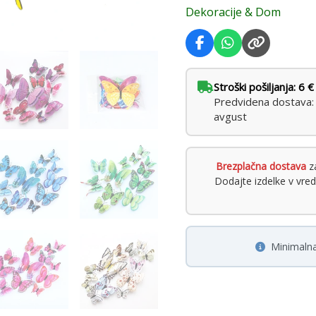
Dekoracije & Dom
Stroški pošiljanja: 6 €
Predvidena dostava: t
avgust
Brezplačna dostava
za
Dodajte izdelke v vre
Minimalna