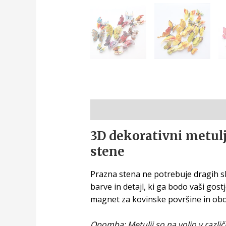
Opis
3D dekorativni metul
stene
Prazna stena ne potrebuje dragih sli
barve in detajl, ki ga bodo vaši gos
magnet za kovinske površine in oboje
Opomba: Metulji so na voljo v različ