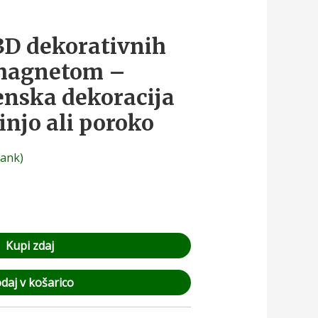
3D dekorativnih
 magnetom –
enska dekoracija
injo ali poroko
rank)
Kupi zdaj
daj v košarico