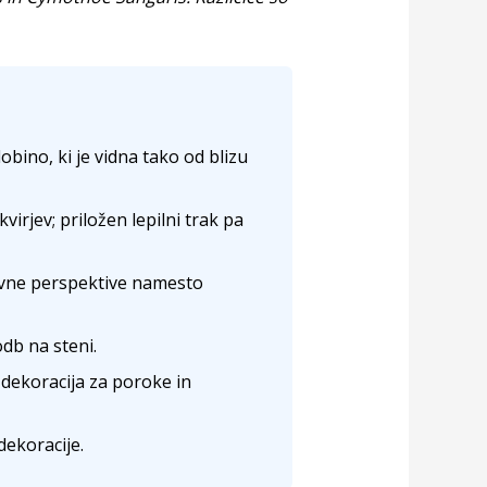
bino, ki je vidna tako od blizu
irjev; priložen lepilni trak pa
vne perspektive namesto
db na steni.
 dekoracija za poroke in
dekoracije.