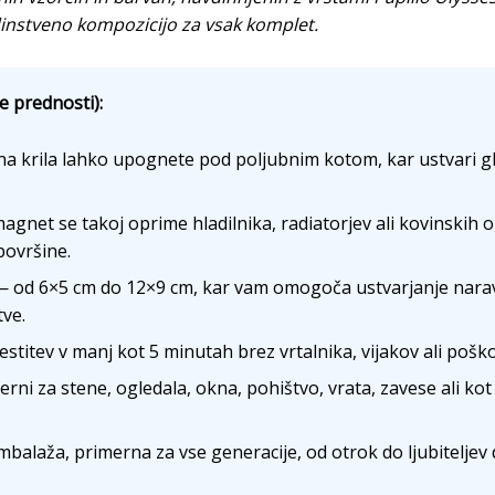
dinstveno kompozicijo za vsak komplet.
e prednosti):
a krila lahko upognete pod poljubnim kotom, kar ustvari glo
gnet se takoj oprime hladilnika, radiatorjev ali kovinskih okv
površine.
 od 6×5 cm do 12×9 cm, kar vam omogoča ustvarjanje nara
ve.
titev v manj kot 5 minutah brez vrtalnika, vijakov ali poško
rni za stene, ogledala, okna, pohištvo, vrata, zavese ali kot
balaža, primerna za vse generacije, od otrok do ljubiteljev 