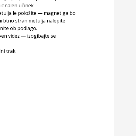
zionalen učinek.
) metulja le položite — magnet ga bo
hrbtno stran metulja nalepite
snite ob podlago.
ven videz — izogibajte se
ni trak.