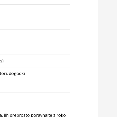
s)
stori, dogodki
, jih preprosto poravnajte z roko.