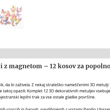
ji z magnetom – 12 kosov za popoln
k, da bi zaživela. Z nekaj strateško nameščenimi 3D metulji 
tje takoj opazili. Komplet 12 3D dekorativnih metuljev vsebuj
stranski lepilni trak za vse ostale gladke površine.
nih vzorcih in barvah, navdihnjenih z vrstami Papilio Ulysse