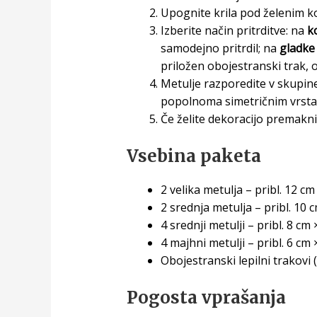
Upognite krila pod želenim ko
Izberite način pritrditve: na
k
samodejno pritrdil; na
gladke
priložen obojestranski trak, 
Metulje razporedite v skupine
popolnoma simetričnim vrst
Če želite dekoracijo premaknit
Vsebina paketa
2 velika metulja – pribl. 12 cm
2 srednja metulja – pribl. 10 
4 srednji metulji – pribl. 8 cm
4 majhni metulji – pribl. 6 cm 
Obojestranski lepilni trakovi (
Pogosta vprašanja