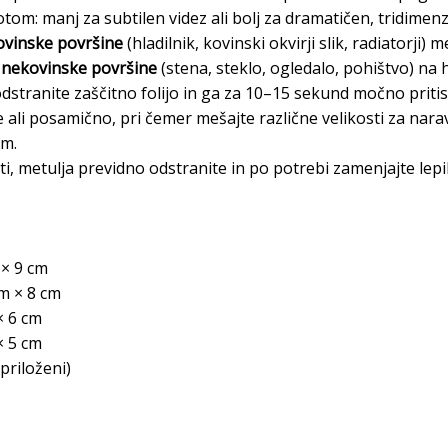
tom: manj za subtilen videz ali bolj za dramatičen, tridimen
ovinske površine
(hladilnik, kovinski okvirji slik, radiatorji
 nekovinske površine
(stena, steklo, ogledalo, pohištvo) na 
odstranite zaščitno folijo in ga za 10–15 sekund močno priti
 ali posamično, pri čemer mešajte različne velikosti za nara
am.
i, metulja previdno odstranite in po potrebi zamenjajte lepil
 × 9 cm
cm × 8 cm
 × 6 cm
× 5 cm
priloženi)