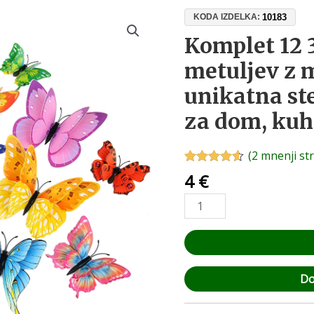
Komplet
10183
KODA IZDELKA:
12
Komplet 12 
3D
metuljev z
dekorativnih
metuljev
unikatna st
z
za dom, kuh
magnetom
–
unikatna
(
2
mnenji st
stenska
Ocenjeno z
2
4
€
4.50
od 5
dekoracija
na podlagi
za
ocene
strank
dom,
kuhinjo
ali
poroko
Do
količina