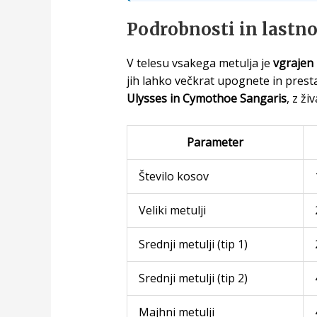
Podrobnosti in lastno
V telesu vsakega metulja je
vgrajen
jih lahko večkrat upognete in prestav
Ulysses in Cymothoe Sangaris
, z ži
Parameter
Število kosov
Veliki metulji
Srednji metulji (tip 1)
Srednji metulji (tip 2)
Majhni metulji