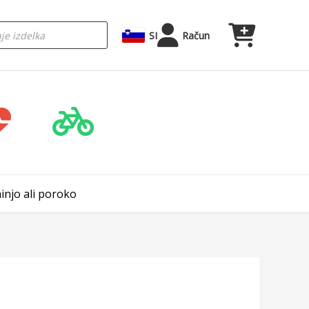
SI
Račun
injo ali poroko