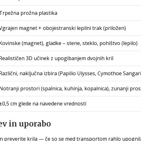
Trpežna prožna plastika
Vgrajen magnet + obojestranski lepilni trak (priložen)
Kovinske (magnet), gladke – stene, steklo, pohištvo (lepilo)
Realističen 3D učinek z upogibanjem dvojnih kril
Različni, naključna izbira (Papilio Ulysses, Cymothoe Sangari
Notranji prostori (spalnica, kuhinja, kopalnica), zunanji pro
±0,5 cm glede na navedene vrednosti
ev in uporabo
n preverite krila — če so se med transportom rahlo upognila