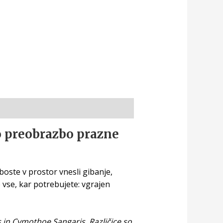
o preobrazbo prazne
boste v prostor vnesli gibanje,
e vse, kar potrebujete: vgrajen
s in Cymothoe Sangaris. Različice so