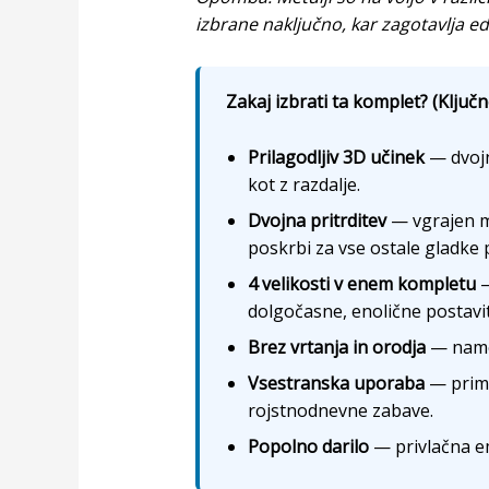
izbrane naključno, kar zagotavlja e
Zakaj izbrati ta komplet? (Ključn
Prilagodljiv 3D učinek
— dvojn
kot z razdalje.
Dvojna pritrditev
— vgrajen ma
poskrbi za vse ostale gladke 
4 velikosti v enem kompletu
—
dolgočasne, enolične postavit
Brez vrtanja in orodja
— names
Vsestranska uporaba
— prime
rojstnodnevne zabave.
Popolno darilo
— privlačna em