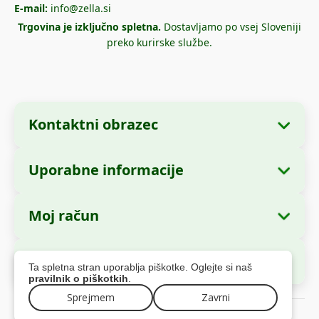
E-mail:
info@zella.si
Trgovina je izključno spletna.
Dostavljamo po vsej Sloveniji
preko kurirske službe.
Kontaktni obrazec
Uporabne informacije
Podatki o podjetju
O nas
Ime podjetja:
Zella International Distribution
Moj račun
Kako naročiti?
SRL
Moja naročila
Načini plačila
Sedež:
Strada Cuza Vodă nr. 97, Sector 4,
Varno plačilo
Ta spletna stran uporablja piškotke. Oglejte si naš
București, 040283, România
Osebni podatki
Informacije o dostavi
pravilnik o piškotkih
.
Naslovi
Politika vračil
Sprejmem
Zavrni
CUI:
44237077
© 2026 zella.si – Vse pravice pridržane