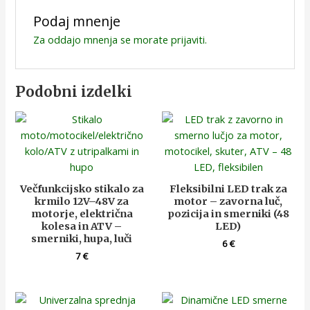
Podaj mnenje
Za oddajo mnenja se morate
prijaviti
.
Podobni izdelki
Večfunkcijsko stikalo za
Fleksibilni LED trak za
krmilo 12V–48V za
motor – zavorna luč,
motorje, električna
pozicija in smerniki (48
kolesa in ATV –
LED)
smerniki, hupa, luči
6
€
7
€