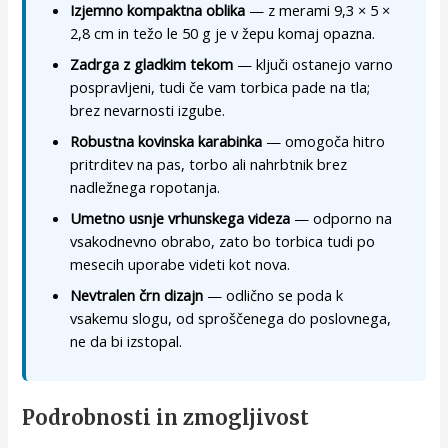
Izjemno kompaktna oblika
— z merami 9,3 × 5 ×
2,8 cm in težo le 50 g je v žepu komaj opazna.
Zadrga z gladkim tekom
— ključi ostanejo varno
pospravljeni, tudi če vam torbica pade na tla;
brez nevarnosti izgube.
Robustna kovinska karabinka
— omogoča hitro
pritrditev na pas, torbo ali nahrbtnik brez
nadležnega ropotanja.
Umetno usnje vrhunskega videza
— odporno na
vsakodnevno obrabo, zato bo torbica tudi po
mesecih uporabe videti kot nova.
Nevtralen črn dizajn
— odlično se poda k
vsakemu slogu, od sproščenega do poslovnega,
ne da bi izstopal.
Podrobnosti in zmogljivost