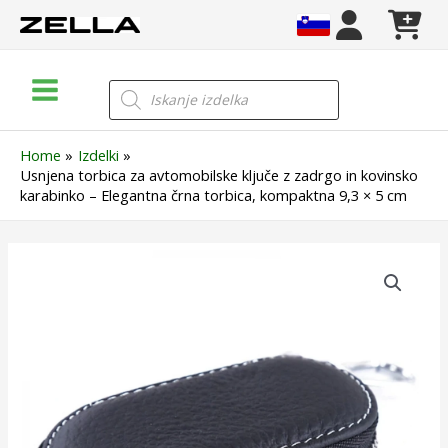
Skip
to
content
Main
Products
search
Menu
Home
Izdelki
Usnjena torbica za avtomobilske ključe z zadrgo in kovinsko
karabinko – Elegantna črna torbica, kompaktna 9,3 × 5 cm
Usnjena
torbica
za
avtomobilske
ključe
z
zadrgo
in
kovinsko