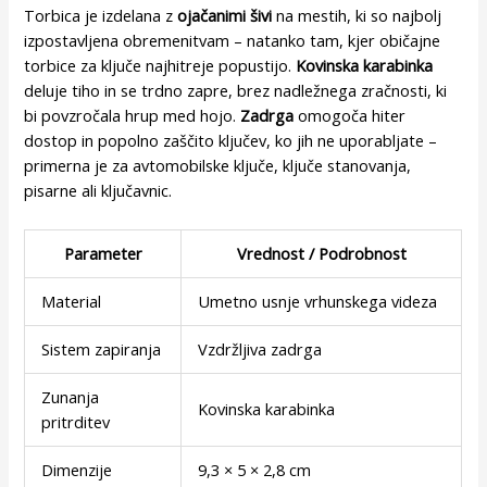
Torbica je izdelana z
ojačanimi šivi
na mestih, ki so najbolj
izpostavljena obremenitvam – natanko tam, kjer običajne
torbice za ključe najhitreje popustijo.
Kovinska karabinka
deluje tiho in se trdno zapre, brez nadležnega zračnosti, ki
bi povzročala hrup med hojo.
Zadrga
omogoča hiter
dostop in popolno zaščito ključev, ko jih ne uporabljate –
primerna je za avtomobilske ključe, ključe stanovanja,
pisarne ali ključavnic.
Parameter
Vrednost / Podrobnost
Material
Umetno usnje vrhunskega videza
Sistem zapiranja
Vzdržljiva zadrga
Zunanja
Kovinska karabinka
pritrditev
Dimenzije
9,3 × 5 × 2,8 cm