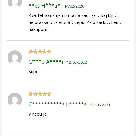
Ocenjeno
5
**eš H***a*
14/02/2026
od 5
Kvalitetno usnje in močna zadrga. Zdaj ključi
ne praskajo telefona v žepu. Zelo zadovoljen z
nakupom.
Ocenjeno
5
G***b A****i
12/02/2022
od 5
Super
Ocenjeno
5
C**********s L*****s
23/10/2021
od 5
V redu je