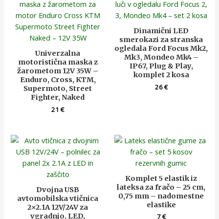
Dinamični LED
smerokazi za stranska
ogledala Ford Focus Mk2,
Univerzalna
Mk3, Mondeo Mk4 –
motoristična maska z
IP67, Plug & Play,
žarometom 12V 35W –
komplet 2 kosa
Enduro, Cross, KTM,
26
€
Supermoto, Street
Fighter, Naked
21
€
Komplet 5 elastik iz
lateksa za fračo – 25 cm,
Dvojna USB
0,75 mm – nadomestne
avtomobilska vtičnica
elastike
2×2.1A 12V/24V za
vgradnjo, LED,
7
€