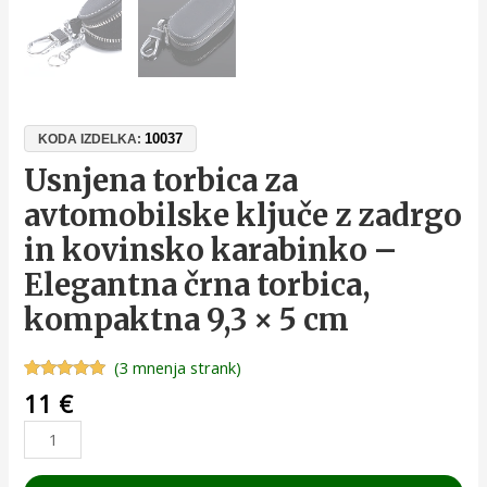
10037
KODA IZDELKA:
Usnjena torbica za
avtomobilske ključe z zadrgo
in kovinsko karabinko –
Elegantna črna torbica,
kompaktna 9,3 × 5 cm
(
3
mnenja strank)
Ocenjeno z
3
11
€
5.00
od 5
na podlagi
ocene
strank