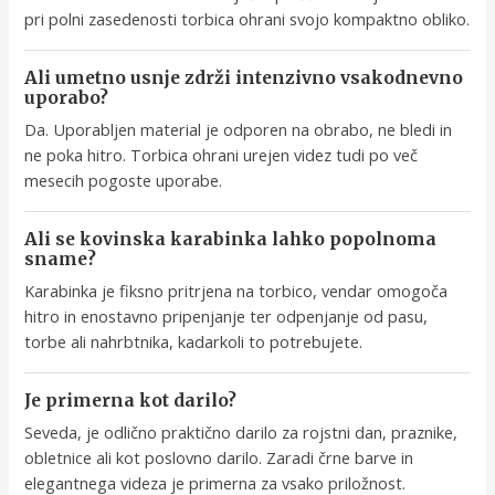
pri polni zasedenosti torbica ohrani svojo kompaktno obliko.
Ali umetno usnje zdrži intenzivno vsakodnevno
uporabo?
Da. Uporabljen material je odporen na obrabo, ne bledi in
ne poka hitro. Torbica ohrani urejen videz tudi po več
mesecih pogoste uporabe.
Ali se kovinska karabinka lahko popolnoma
sname?
Karabinka je fiksno pritrjena na torbico, vendar omogoča
hitro in enostavno pripenjanje ter odpenjanje od pasu,
torbe ali nahrbtnika, kadarkoli to potrebujete.
Je primerna kot darilo?
Seveda, je odlično praktično darilo za rojstni dan, praznike,
obletnice ali kot poslovno darilo. Zaradi črne barve in
elegantnega videza je primerna za vsako priložnost.