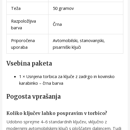
Teža
50 gramov
Razpoložljiva
Črna
barva
Priporočena
Avtomobilski, stanovanjski,
uporaba
pisarniški ključi
Vsebina paketa
1 × Usnjena torbica za ključe z zadrgo in kovinsko
karabinko – črna barva
Pogosta vprašanja
Koliko ključev lahko pospravim v torbico?
Udobno sprejme 4–6 standardnih ključev, vključno z
modernimi avtomobilskimi ključi s ploščatim daljincem. Tudi