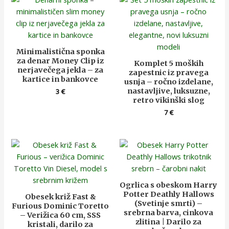
Minimalistična sponka
za denar Money Clip iz
Komplet 5 moških
nerjavečega jekla – za
zapestnic iz pravega
kartice in bankovce
usnja – ročno izdelane,
nastavljive, luksuzne,
3
€
retro vikinški slog
7
€
Ogrlica s obeskom Harry
Potter Deathly Hallows
Obesek križ Fast &
(Svetinje smrti) –
Furious Dominic Toretto
srebrna barva, cinkova
– Verižica 60 cm, SSS
zlitina | Darilo za
kristali, darilo za