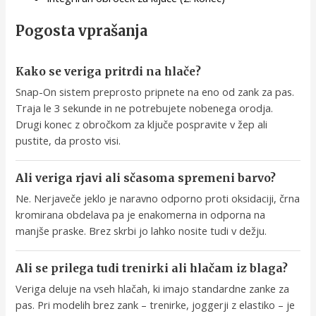
Pogosta vprašanja
Kako se veriga pritrdi na hlače?
Snap-On sistem preprosto pripnete na eno od zank za pas.
Traja le 3 sekunde in ne potrebujete nobenega orodja.
Drugi konec z obročkom za ključe pospravite v žep ali
pustite, da prosto visi.
Ali veriga rjavi ali sčasoma spremeni barvo?
Ne. Nerjaveče jeklo je naravno odporno proti oksidaciji, črna
kromirana obdelava pa je enakomerna in odporna na
manjše praske. Brez skrbi jo lahko nosite tudi v dežju.
Ali se prilega tudi trenirki ali hlačam iz blaga?
Veriga deluje na vseh hlačah, ki imajo standardne zanke za
pas. Pri modelih brez zank – trenirke, joggerji z elastiko – je