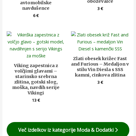
oboževalce
avtomobilske
navdušence
3
€
6
€
Zlati obesek križec Fast
and Furious – Medaljon v
Viking zapestnica z
stilu Vin Diesla s SSS
volčjimi glavami –
kamni, cinkova zlitina
starinsko srebrna
zlitina, gotski slog,
3
€
moška, navdih serije
Vikingi
13
€
Več izdelkov iz kategorije Moda & Dodatki