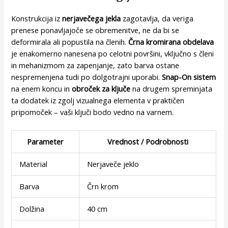
Konstrukcija iz
nerjavečega jekla
zagotavlja, da veriga
prenese ponavljajoče se obremenitve, ne da bi se
deformirala ali popustila na členih.
Črna kromirana obdelava
je enakomerno nanesena po celotni površini, vključno s členi
in mehanizmom za zapenjanje, zato barva ostane
nespremenjena tudi po dolgotrajni uporabi.
Snap-On sistem
na enem koncu in
obroček za ključe
na drugem spreminjata
ta dodatek iz zgolj vizualnega elementa v praktičen
pripomoček – vaši ključi bodo vedno na varnem.
Parameter
Vrednost / Podrobnosti
Material
Nerjaveče jeklo
Barva
Črn krom
Dolžina
40 cm