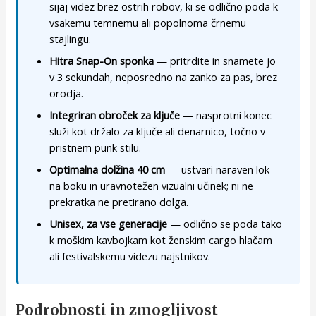
sijaj videz brez ostrih robov, ki se odlično poda k
vsakemu temnemu ali popolnoma črnemu
stajlingu.
Hitra Snap-On sponka
— pritrdite in snamete jo
v 3 sekundah, neposredno na zanko za pas, brez
orodja.
Integriran obroček za ključe
— nasprotni konec
služi kot držalo za ključe ali denarnico, točno v
pristnem punk stilu.
Optimalna dolžina 40 cm
— ustvari naraven lok
na boku in uravnotežen vizualni učinek; ni ne
prekratka ne pretirano dolga.
Unisex, za vse generacije
— odlično se poda tako
k moškim kavbojkam kot ženskim cargo hlačam
ali festivalskemu videzu najstnikov.
Podrobnosti in zmogljivost