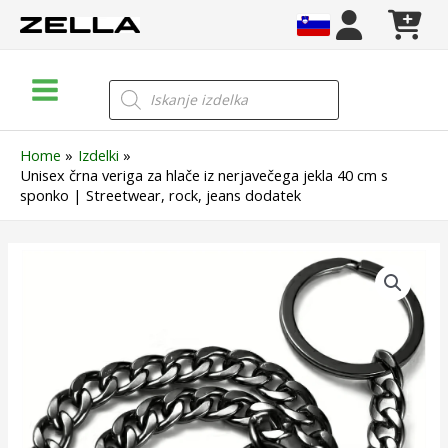
Skip
to
content
Main
Products
search
Menu
Home
Izdelki
Unisex črna veriga za hlače iz nerjavečega jekla 40 cm s
sponko | Streetwear, rock, jeans dodatek
Unisex
črna
veriga
za
hlače
iz
nerjavečega
jekla
40