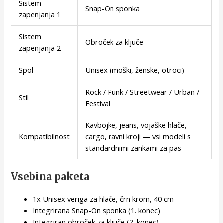
Sistem
Snap-On sponka
zapenjanja 1
Sistem
Obroček za ključe
zapenjanja 2
Spol
Unisex (moški, ženske, otroci)
Rock / Punk / Streetwear / Urban /
Stil
Festival
Kavbojke, jeans, vojaške hlače,
Kompatibilnost
cargo, ravni kroji — vsi modeli s
standardnimi zankami za pas
Vsebina paketa
1x Unisex veriga za hlače, črn krom, 40 cm
Integrirana Snap-On sponka (1. konec)
Integriran obroček za ključe (2. konec)