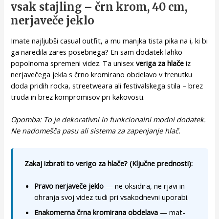
vsak stajling – črn krom, 40 cm,
nerjaveče jeklo
Imate najljubši casual outfit, a mu manjka tista pika na i, ki bi
ga naredila zares posebnega? En sam dodatek lahko
popolnoma spremeni videz. Ta unisex
veriga za hlače
iz
nerjavečega jekla s črno kromirano obdelavo v trenutku
doda pridih rocka, streetweara ali festivalskega stila – brez
truda in brez kompromisov pri kakovosti.
Opomba: To je dekorativni in funkcionalni modni dodatek.
Ne nadomešča pasu ali sistema za zapenjanje hlač.
Zakaj izbrati to verigo za hlače? (Ključne prednosti):
Pravo nerjaveče jeklo
— ne oksidira, ne rjavi in
ohranja svoj videz tudi pri vsakodnevni uporabi.
Enakomerna črna kromirana obdelava
— mat-