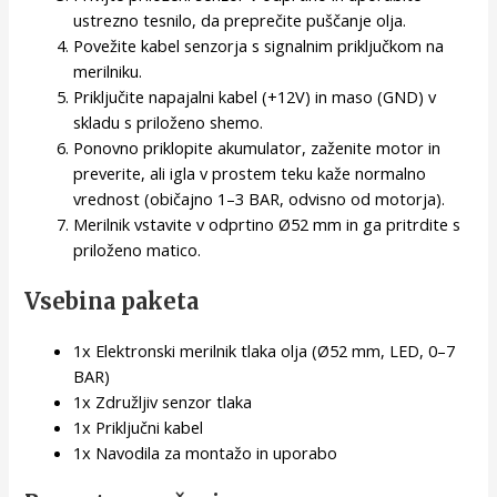
ustrezno tesnilo, da preprečite puščanje olja.
Povežite kabel senzorja s signalnim priključkom na
merilniku.
Priključite napajalni kabel (+12V) in maso (GND) v
skladu s priloženo shemo.
Ponovno priklopite akumulator, zaženite motor in
preverite, ali igla v prostem teku kaže normalno
vrednost (običajno 1–3 BAR, odvisno od motorja).
Merilnik vstavite v odprtino Ø52 mm in ga pritrdite s
priloženo matico.
Vsebina paketa
1x Elektronski merilnik tlaka olja (Ø52 mm, LED, 0–7
BAR)
1x Združljiv senzor tlaka
1x Priključni kabel
1x Navodila za montažo in uporabo