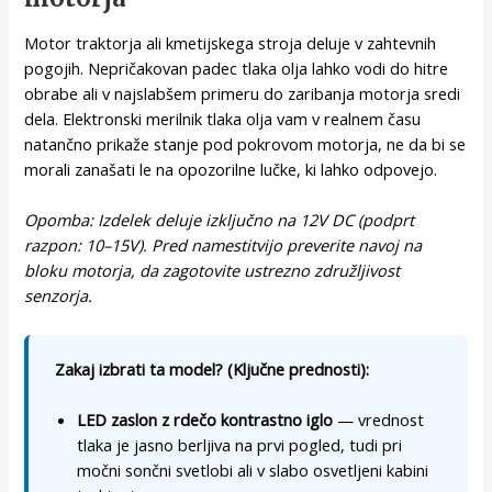
Motor traktorja ali kmetijskega stroja deluje v zahtevnih
pogojih. Nepričakovan padec tlaka olja lahko vodi do hitre
obrabe ali v najslabšem primeru do zaribanja motorja sredi
dela. Elektronski merilnik tlaka olja vam v realnem času
natančno prikaže stanje pod pokrovom motorja, ne da bi se
morali zanašati le na opozorilne lučke, ki lahko odpovejo.
Opomba: Izdelek deluje izključno na 12V DC (podprt
razpon: 10–15V). Pred namestitvijo preverite navoj na
bloku motorja, da zagotovite ustrezno združljivost
senzorja.
Zakaj izbrati ta model? (Ključne prednosti):
LED zaslon z rdečo kontrastno iglo
— vrednost
tlaka je jasno berljiva na prvi pogled, tudi pri
močni sončni svetlobi ali v slabo osvetljeni kabini