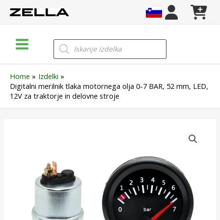
Skip
to
content
Main
Products
search
Menu
Home
Izdelki
Digitalni merilnik tlaka motornega olja 0-7 BAR, 52 mm, LED,
12V za traktorje in delovne stroje
Digitalni
merilnik
tlaka
motornega
olja
0-
7
BAR,
52