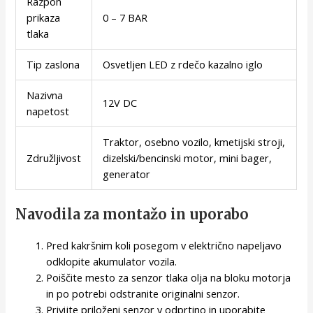
Razpon
prikaza
0 – 7 BAR
tlaka
Tip zaslona
Osvetljen LED z rdečo kazalno iglo
Nazivna
12V DC
napetost
Traktor, osebno vozilo, kmetijski stroji,
Združljivost
dizelski/bencinski motor, mini bager,
generator
Navodila za montažo in uporabo
Pred kakršnim koli posegom v električno napeljavo
odklopite akumulator vozila.
Poiščite mesto za senzor tlaka olja na bloku motorja
in po potrebi odstranite originalni senzor.
Privijte priloženi senzor v odprtino in uporabite