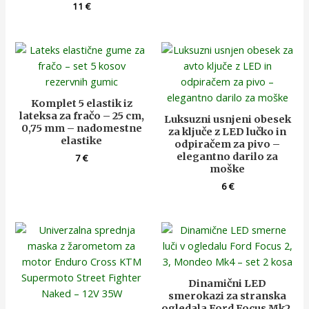
11
€
Komplet 5 elastik iz
lateksa za fračo – 25 cm,
Luksuzni usnjeni obesek
0,75 mm – nadomestne
za ključe z LED lučko in
elastike
odpiračem za pivo –
elegantno darilo za
7
€
moške
6
€
Dinamični LED
smerokazi za stranska
ogledala Ford Focus Mk2,