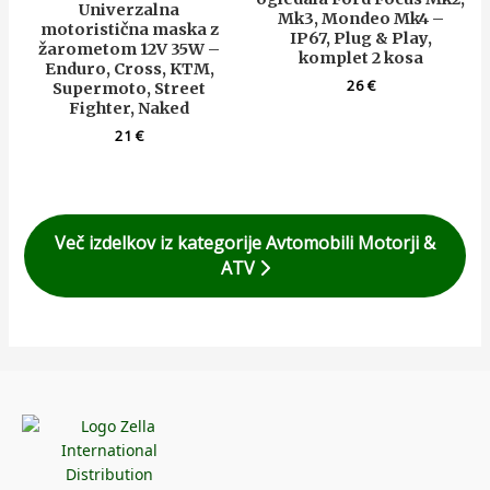
Univerzalna
Mk3, Mondeo Mk4 –
motoristična maska z
IP67, Plug & Play,
žarometom 12V 35W –
komplet 2 kosa
Enduro, Cross, KTM,
26
€
Supermoto, Street
Fighter, Naked
21
€
Več izdelkov iz kategorije Avtomobili Motorji &
ATV