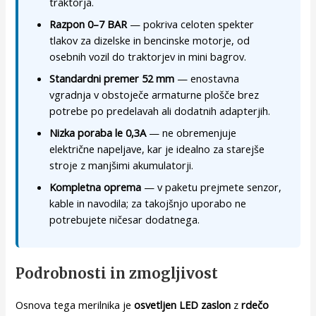
traktorja.
Razpon 0–7 BAR
— pokriva celoten spekter
tlakov za dizelske in bencinske motorje, od
osebnih vozil do traktorjev in mini bagrov.
Standardni premer 52 mm
— enostavna
vgradnja v obstoječe armaturne plošče brez
potrebe po predelavah ali dodatnih adapterjih.
Nizka poraba le 0,3A
— ne obremenjuje
električne napeljave, kar je idealno za starejše
stroje z manjšimi akumulatorji.
Kompletna oprema
— v paketu prejmete senzor,
kable in navodila; za takojšnjo uporabo ne
potrebujete ničesar dodatnega.
Podrobnosti in zmogljivost
Osnova tega merilnika je
osvetljen LED zaslon
z
rdečo