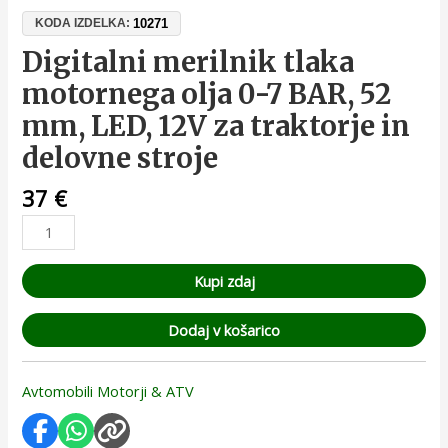
10271
KODA IZDELKA:
Digitalni merilnik tlaka
motornega olja 0-7 BAR, 52
mm, LED, 12V za traktorje in
delovne stroje
37
€
Kupi zdaj
Dodaj v košarico
Avtomobili Motorji & ATV