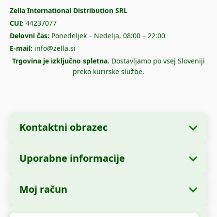
Zella International Distribution SRL
CUI:
44237077
Delovni čas:
Ponedeljek – Nedelja, 08:00 – 22:00
E-mail:
info@zella.si
Trgovina je izključno spletna.
Dostavljamo po vsej Sloveniji
preko kurirske službe.
Kontaktni obrazec
Uporabne informacije
Podatki o podjetju
O nas
Ime podjetja:
Zella International Distribution
Moj račun
Kako naročiti?
SRL
Moja naročila
Načini plačila
Sedež:
Strada Cuza Vodă nr. 97, Sector 4,