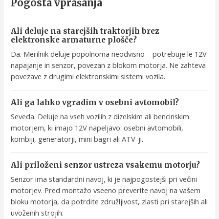
Pogosta vprašanja
Ali deluje na starejših traktorjih brez
elektronske armaturne plošče?
Da. Merilnik deluje popolnoma neodvisno – potrebuje le 12V
napajanje in senzor, povezan z blokom motorja. Ne zahteva
povezave z drugimi elektronskimi sistemi vozila.
Ali ga lahko vgradim v osebni avtomobil?
Seveda. Deluje na vseh vozilih z dizelskim ali bencinskim
motorjem, ki imajo 12V napeljavo: osebni avtomobili,
kombiji, generatorji, mini bagri ali ATV-ji.
Ali priloženi senzor ustreza vsakemu motorju?
Senzor ima standardni navoj, ki je najpogostejši pri večini
motorjev. Pred montažo vseeno preverite navoj na vašem
bloku motorja, da potrdite združljivost, zlasti pri starejših ali
uvoženih strojih.