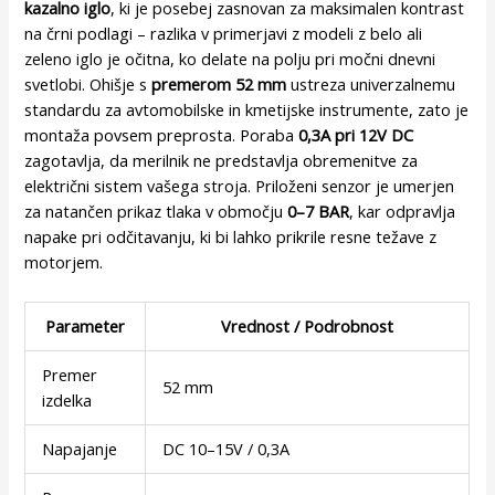
kazalno iglo
, ki je posebej zasnovan za maksimalen kontrast
na črni podlagi – razlika v primerjavi z modeli z belo ali
zeleno iglo je očitna, ko delate na polju pri močni dnevni
svetlobi. Ohišje s
premerom 52 mm
ustreza univerzalnemu
standardu za avtomobilske in kmetijske instrumente, zato je
montaža povsem preprosta. Poraba
0,3A pri 12V DC
zagotavlja, da merilnik ne predstavlja obremenitve za
električni sistem vašega stroja. Priloženi senzor je umerjen
za natančen prikaz tlaka v območju
0–7 BAR
, kar odpravlja
napake pri odčitavanju, ki bi lahko prikrile resne težave z
motorjem.
Parameter
Vrednost / Podrobnost
Premer
52 mm
izdelka
Napajanje
DC 10–15V / 0,3A