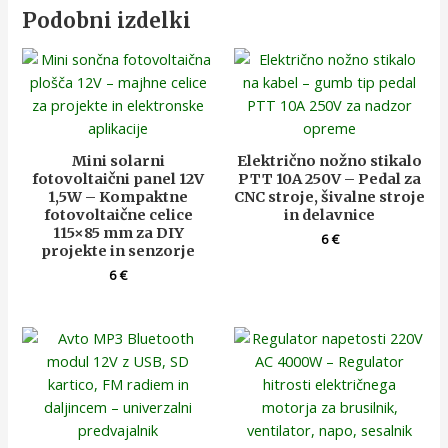
Podobni izdelki
Mini solarni
Električno nožno stikalo
fotovoltaični panel 12V
PTT 10A 250V – Pedal za
1,5W – Kompaktne
CNC stroje, šivalne stroje
fotovoltaične celice
in delavnice
115×85 mm za DIY
6
€
projekte in senzorje
6
€