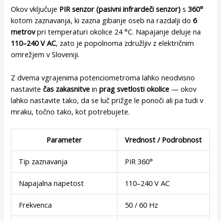
Okov vključuje
PIR senzor (pasivni infrardeči senzor)
s
360°
kotom zaznavanja, ki zazna gibanje oseb na razdalji do
6
metrov
pri temperaturi okolice 24 °C. Napajanje deluje na
110–240 V AC
, zato je popolnoma združljiv z električnim
omrežjem v Sloveniji.
Z dvema vgrajenima potenciometroma lahko neodvisno
nastavite
čas zakasnitve
in
prag svetlosti okolice
— okov
lahko nastavite tako, da se luč prižge le ponoči ali pa tudi v
mraku, točno tako, kot potrebujete.
Parameter
Vrednost / Podrobnost
Tip zaznavanja
PIR 360°
Napajalna napetost
110–240 V AC
Frekvenca
50 / 60 Hz