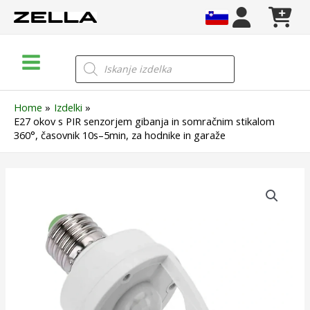
Skip
to
content
Main
Products
search
Menu
Home
Izdelki
E27 okov s PIR senzorjem gibanja in somračnim stikalom
360°, časovnik 10s–5min, za hodnike in garaže
E27
okov
s
PIR
senzorjem
gibanja
in
somračnim
stikalom