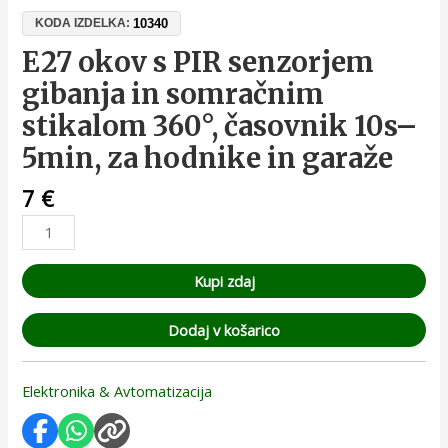
10340
KODA IZDELKA:
E27 okov s PIR senzorjem
gibanja in somračnim
stikalom 360°, časovnik 10s–
5min, za hodnike in garaže
7
€
Kupi zdaj
Dodaj v košarico
Elektronika & Avtomatizacija