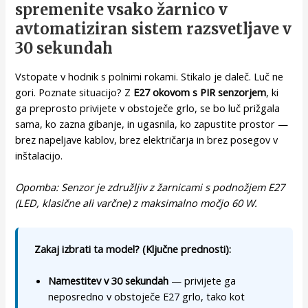
spremenite vsako žarnico v
avtomatiziran sistem razsvetljave v
30 sekundah
Vstopate v hodnik s polnimi rokami. Stikalo je daleč. Luč ne
gori. Poznate situacijo? Z
E27 okovom s PIR senzorjem
, ki
ga preprosto privijete v obstoječe grlo, se bo luč prižgala
sama, ko zazna gibanje, in ugasnila, ko zapustite prostor —
brez napeljave kablov, brez električarja in brez posegov v
inštalacijo.
Opomba: Senzor je združljiv z žarnicami s podnožjem E27
(LED, klasične ali varčne) z maksimalno močjo 60 W.
Zakaj izbrati ta model? (Ključne prednosti):
Namestitev v 30 sekundah
— privijete ga
neposredno v obstoječe E27 grlo, tako kot