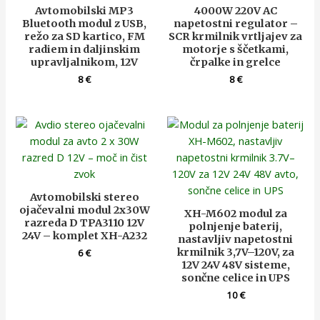
Avtomobilski MP3
4000W 220V AC
Bluetooth modul z USB,
napetostni regulator –
režo za SD kartico, FM
SCR krmilnik vrtljajev za
radiem in daljinskim
motorje s ščetkami,
upravljalnikom, 12V
črpalke in grelce
8
€
8
€
Avtomobilski stereo
ojačevalni modul 2x30W
XH-M602 modul za
razreda D TPA3110 12V
polnjenje baterij,
24V – komplet XH-A232
nastavljiv napetostni
krmilnik 3,7V–120V, za
6
€
12V 24V 48V sisteme,
sončne celice in UPS
10
€