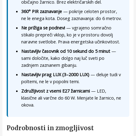
običajno žarnico. Brez električarskih del.
360° PIR zaznavanje
— pokrije celoten prostor,
ne le enega kota. Doseg zaznavanja: do 6 metrov.
Ne prižiga se podnevi
— vgrajeno somračno
stikalo prepreči vklop, ko je v prostoru dovolj
naravne svetlobe. Prava energetska učinkovitost.
Nastavljiv časovnik od 10 sekund do 5 minut
—
sami določite, kako dolgo naj luč sveti po
zadnjem zaznanem gibanju.
Nastavljiv prag LUX (3–2000 LUX)
— deluje tudi v
poltemi, ne le v popolni temi.
Združljivost z vsemi E27 žarnicami
— LED,
klasične ali varčne do 60 W. Menjate le žarnico, ne
okova.
Podrobnosti in zmogljivost