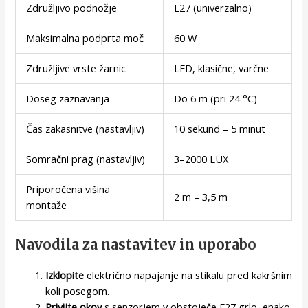
Združljivo podnožje
E27 (univerzalno)
Maksimalna podprta moč
60 W
Združljive vrste žarnic
LED, klasične, varčne
Doseg zaznavanja
Do 6 m (pri 24 °C)
Čas zakasnitve (nastavljiv)
10 sekund – 5 minut
Somračni prag (nastavljiv)
3–2000 LUX
Priporočena višina
2 m – 3,5 m
montaže
Navodila za nastavitev in uporabo
Izklopite
električno napajanje na stikalu pred kakršnim
koli posegom.
Privijte okov
s senzorjem v obstoječe E27 grlo, enako