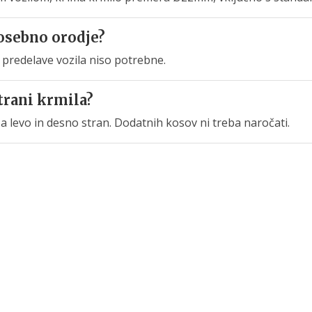
osebno orodje?
 predelave vozila niso potrebne.
trani krmila?
a levo in desno stran. Dodatnih kosov ni treba naročati.