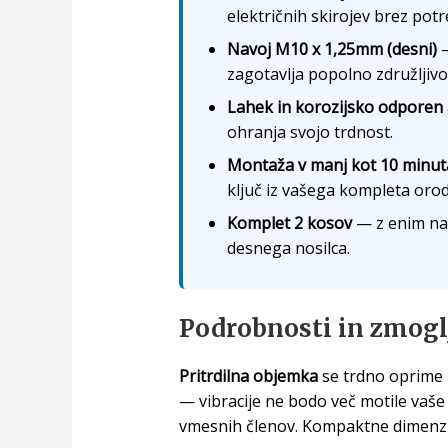
električnih skirojev brez pot
Navoj M10 x 1,25mm (desni)
—
zagotavlja popolno združljivo
Lahek in korozijsko odporen 
ohranja svojo trdnost.
Montaža v manj kot 10 minu
ključ iz vašega kompleta orod
Komplet 2 kosov
— z enim nar
desnega nosilca.
Podrobnosti in zmogl
Pritrdilna objemka
se trdno oprime
— vibracije ne bodo več motile vaše v
vmesnih členov. Kompaktne dimenz