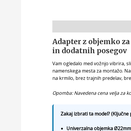
Opis
Adapter z objemko za 
in dodatnih posegov
Vam ogledalo med vožnjo vibrira, sli
namenskega mesta za montažo. Naš 
na krmilo, brez trajnih predelav, br
Opomba: Navedena cena velja za kom
Zakaj izbrati ta model? (Ključne 
Univerzalna objemka Ø22mm