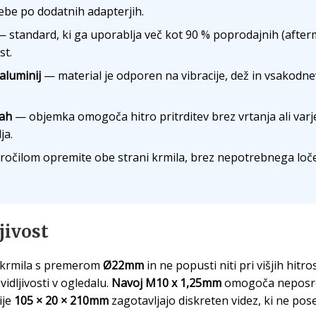
rebe po dodatnih adapterjih.
 standard, ki ga uporablja več kot 90 % poprodajnih (afterm
st.
aluminij
— material je odporen na vibracije, dež in vsakodne
tah
— objemka omogoča hitro pritrditev brez vrtanja ali varje
ja.
očilom opremite obe strani krmila, brez nepotrebnega loč
jivost
 krmila s premerom
Ø22mm
in ne popusti niti pri višjih hitr
idljivosti v ogledalu.
Navoj M10 x 1,25mm
omogoča neposre
ije
105 × 20 × 210mm
zagotavljajo diskreten videz, ki ne po