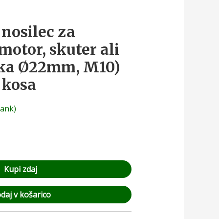
 nosilec za
motor, skuter ali
mka Ø22mm, M10)
 kosa
rank)
Kupi zdaj
daj v košarico