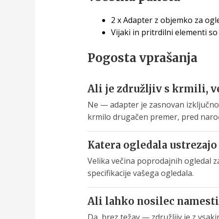
2 x Adapter z objemko za ogl
Vijaki in pritrdilni elementi so
Pogosta vprašanja
Ali je združljiv s krmili,
Ne — adapter je zasnovan izključno 
krmilo drugačen premer, pred naroč
Katera ogledala ustrezaj
Velika večina poprodajnih ogledal z
specifikacije vašega ogledala.
Ali lahko nosilec namesti
Da, brez težav — združljiv je z vsak