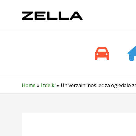
Skip
to
content
Home
Izdelki
Univerzalni nosilec za ogledalo 