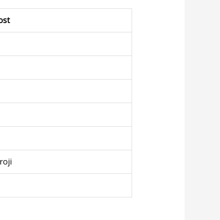
ost
roji