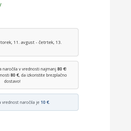
V
orek, 11. avgust - četrtek, 13.
 naročila v vrednosti najmanj
80 €
!
dnosti
80 €
, da izkoristite brezplačno
dostavo!
 vrednost naročila je
10 €
.