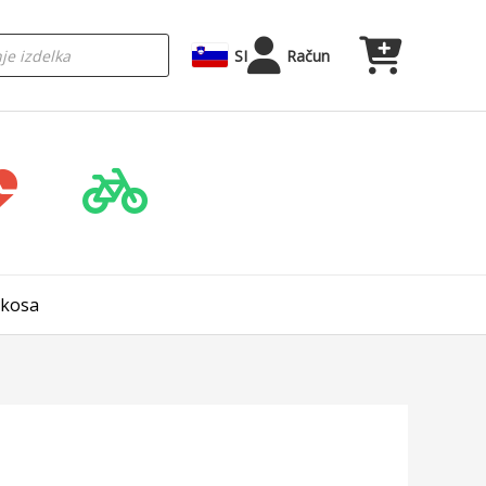
SI
Račun
 kosa