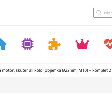
Products
search
za motor, skuter ali kolo (objemka Ø22mm, M10) – komplet 2