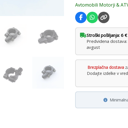
Avtomobili Motorji & AT
Stroški pošiljanja: 6 €
Predvidena dostava: t
avgust
Brezplačna dostava
za
Dodajte izdelke v vre
Minimalna