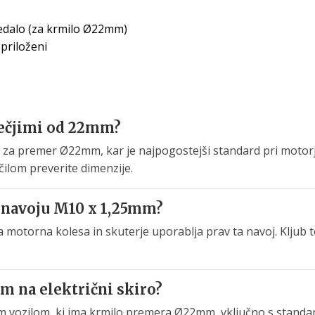
edalo (za krmilo Ø22mm)
 priloženi
 večjimi od 22mm?
za premer Ø22mm, kar je najpogostejši standard pri motorjih
ilom preverite dimenzije.
o navoju M10 x 1,25mm?
a motorna kolesa in skuterje uporablja prav ta navoj. Klju
m na električni skiro?
im vozilom, ki ima krmilo premera Ø22mm, vključno s standard