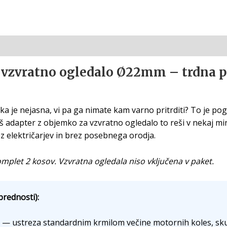
vzvratno ogledalo Ø22mm – trdna pri
ka je nejasna, vi pa ga nimate kam varno pritrditi? To je po
adapter z objemko za vzvratno ogledalo to reši v nekaj m
ez električarjev in brez posebnega orodja.
plet 2 kosov. Vzvratna ogledala niso vključena v paket.
prednosti):
— ustreza standardnim krmilom večine motornih koles, skut