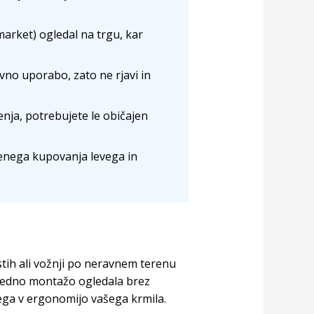
arket) ogledal na trgu, kar
vno uporabo, zato ne rjavi in
nja, potrebujete le običajen
enega kupovanja levega in
ostih ali vožnji po neravnem terenu
dno montažo ogledala brez
sega v ergonomijo vašega krmila.