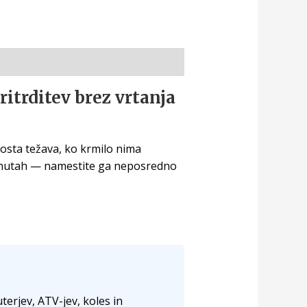
trditev brez vrtanja
gosta težava, ko krmilo nima
inutah — namestite ga neposredno
erjev, ATV-jev, koles in