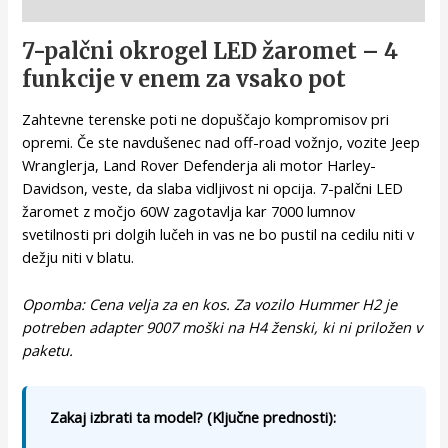
Opis
7-palčni okrogel LED žaromet – 4
funkcije v enem za vsako pot
Zahtevne terenske poti ne dopuščajo kompromisov pri
opremi. Če ste navdušenec nad off-road vožnjo, vozite Jeep
Wranglerja, Land Rover Defenderja ali motor Harley-
Davidson, veste, da slaba vidljivost ni opcija. 7-palčni LED
žaromet z močjo 60W zagotavlja kar 7000 lumnov
svetilnosti pri dolgih lučeh in vas ne bo pustil na cedilu niti v
dežju niti v blatu.
Opomba: Cena velja za en kos. Za vozilo Hummer H2 je
potreben adapter 9007 moški na H4 ženski, ki ni priložen v
paketu.
Zakaj izbrati ta model? (Ključne prednosti):