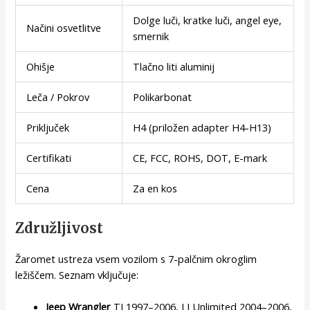
Dolge luči, kratke luči, angel eye,
Načini osvetlitve
smernik
Ohišje
Tlačno liti aluminij
Leča / Pokrov
Polikarbonat
Priključek
H4 (priložen adapter H4-H13)
Certifikati
CE, FCC, ROHS, DOT, E-mark
Cena
Za en kos
Združljivost
Žaromet ustreza vsem vozilom s 7-palčnim okroglim
ležiščem. Seznam vključuje:
Jeep Wrangler
TJ 1997–2006, LJ Unlimited 2004–2006,