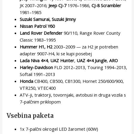
JK 2007–2016;
Jeep CJ-7
1976–1986,
CJ-8 Scrambler
1981–1985
Suzuki Samurai, Suzuki Jimny
Nissan Patrol Y60
Land Rover Defender
90/110, Range Rover County
Classic 1983–1995
Hummer H1, H2
2003–2009 — za H2 je potreben
adapter 9007-H4, ki se kupi posebej
Lada Niva 4×4
,
UAZ Hunter
,
UAZ 4×4 Jungle
,
ARO
Harley-Davidson
FLD 2012–2013, Touring 1994–2013,
Softail 1991–2013
Honda
CB400, CB500, CB1300, Hornet 250/600/900,
VTR250, VTEC400
ATV-ji, traktorji, tovornjaki, avtobusi in druga vozila s
7-palčnim priklopom
Vsebina paketa
1x 7-palčni okrogel LED žaromet (60W)