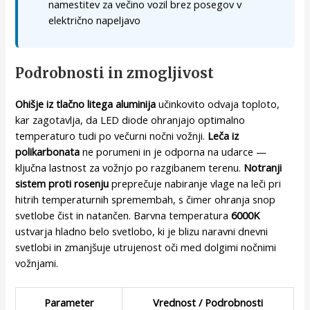
namestitev za večino vozil brez posegov v
električno napeljavo
Podrobnosti in zmogljivost
Ohišje iz tlačno litega aluminija
učinkovito odvaja toploto,
kar zagotavlja, da LED diode ohranjajo optimalno
temperaturo tudi po večurni nočni vožnji.
Leča iz
polikarbonata
ne porumeni in je odporna na udarce —
ključna lastnost za vožnjo po razgibanem terenu.
Notranji
sistem proti rosenju
preprečuje nabiranje vlage na leči pri
hitrih temperaturnih spremembah, s čimer ohranja snop
svetlobe čist in natančen. Barvna temperatura
6000K
ustvarja hladno belo svetlobo, ki je blizu naravni dnevni
svetlobi in zmanjšuje utrujenost oči med dolgimi nočnimi
vožnjami.
Parameter
Vrednost / Podrobnosti