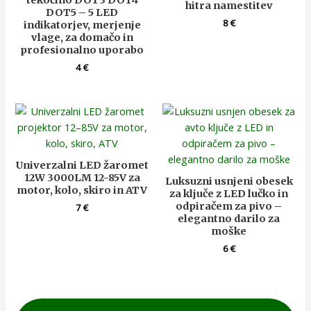
tekočino DOT3 DOT4
hitra namestitev
DOT5 – 5 LED
8
€
indikatorjev, merjenje
vlage, za domačo in
profesionalno uporabo
4
€
Univerzalni LED žaromet
12W 3000LM 12-85V za
Luksuzni usnjeni obesek
motor, kolo, skiro in ATV
za ključe z LED lučko in
odpiračem za pivo –
7
€
elegantno darilo za
moške
6
€