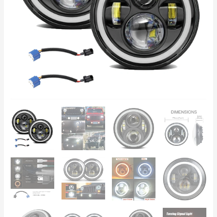
Jeep
Wrangler,
Suzuki
Samurai,
Nissan
Patrol,
motorna
kolesa
količina