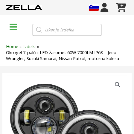
Skip
to
content
Main
Products
search
Menu
Home
Izdelki
Okrogel 7-palčni LED žaromet 60W 7000LM IP68 – Jeep
Wrangler, Suzuki Samurai, Nissan Patrol, motorna kolesa
Okrogel
7-
palčni
LED
žaromet
60W
7000LM
IP68
–