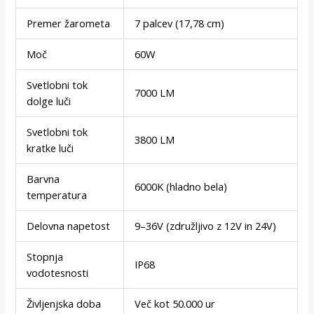
Premer žarometa
7 palcev (17,78 cm)
Moč
60W
Svetlobni tok
7000 LM
dolge luči
Svetlobni tok
3800 LM
kratke luči
Barvna
6000K (hladno bela)
temperatura
Delovna napetost
9–36V (združljivo z 12V in 24V)
Stopnja
IP68
vodotesnosti
Življenjska doba
Več kot 50.000 ur