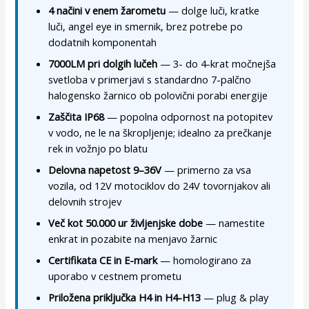
4 načini v enem žarometu
— dolge luči, kratke
luči, angel eye in smernik, brez potrebe po
dodatnih komponentah
7000LM pri dolgih lučeh
— 3- do 4-krat močnejša
svetloba v primerjavi s standardno 7-palčno
halogensko žarnico ob polovični porabi energije
Zaščita IP68
— popolna odpornost na potopitev
v vodo, ne le na škropljenje; idealno za prečkanje
rek in vožnjo po blatu
Delovna napetost 9–36V
— primerno za vsa
vozila, od 12V motociklov do 24V tovornjakov ali
delovnih strojev
Več kot 50.000 ur življenjske dobe
— namestite
enkrat in pozabite na menjavo žarnic
Certifikata CE in E-mark
— homologirano za
uporabo v cestnem prometu
Priložena priključka H4 in H4-H13
— plug & play