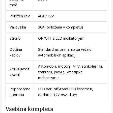
moč
Priložen rele
40A / 12V
Varovalka
30A (priložena v kompletu)
Stikalo
ON/OFF z LED indikatorjem
Dolžina
Standardna, primerna za večino
kablov
avtomobilskih aplikacij
Avtomobili, motorji, ATV, štirikolesniki,
Združljivost
traktorji, plovila, kmetijska
z vozili
mehanizacija
Priporočena
LED bar, off-road LED žarometi,
uporaba
dodatna 12V osvetlitev
Vsebina kompleta