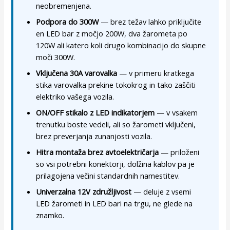
neobremenjena.
Podpora do 300W
— brez težav lahko priključite
en LED bar z močjo 200W, dva žarometa po
120W ali katero koli drugo kombinacijo do skupne
moči 300W.
Vključena 30A varovalka
— v primeru kratkega
stika varovalka prekine tokokrog in tako zaščiti
elektriko vašega vozila.
ON/OFF stikalo z LED indikatorjem
— v vsakem
trenutku boste vedeli, ali so žarometi vključeni,
brez preverjanja zunanjosti vozila.
Hitra montaža brez avtoelektričarja
— priloženi
so vsi potrebni konektorji, dolžina kablov pa je
prilagojena večini standardnih namestitev.
Univerzalna 12V združljivost
— deluje z vsemi
LED žarometi in LED bari na trgu, ne glede na
znamko.