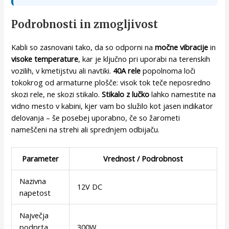
Podrobnosti in zmogljivost
Kabli so zasnovani tako, da so odporni na
močne vibracije
in
visoke temperature
, kar je ključno pri uporabi na terenskih
vozilih, v kmetijstvu ali navtiki.
40A rele
popolnoma loči
tokokrog od armaturne plošče: visok tok teče neposredno
skozi rele, ne skozi stikalo.
Stikalo z lučko
lahko namestite na
vidno mesto v kabini, kjer vam bo služilo kot jasen indikator
delovanja – še posebej uporabno, če so žarometi
nameščeni na strehi ali sprednjem odbijaču.
Parameter
Vrednost / Podrobnost
Nazivna
12V DC
napetost
Največja
podprta
300W