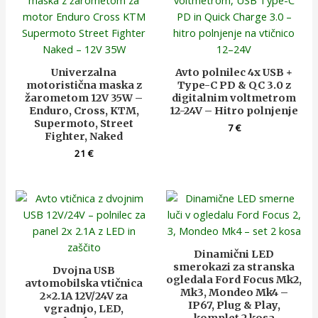
Univerzalna
Avto polnilec 4x USB +
motoristična maska z
Type-C PD & QC 3.0 z
žarometom 12V 35W –
digitalnim voltmetrom
Enduro, Cross, KTM,
12-24V – Hitro polnjenje
Supermoto, Street
7
€
Fighter, Naked
21
€
Dinamični LED
smerokazi za stranska
Dvojna USB
ogledala Ford Focus Mk2,
avtomobilska vtičnica
Mk3, Mondeo Mk4 –
2×2.1A 12V/24V za
IP67, Plug & Play,
vgradnjo, LED,
komplet 2 kosa