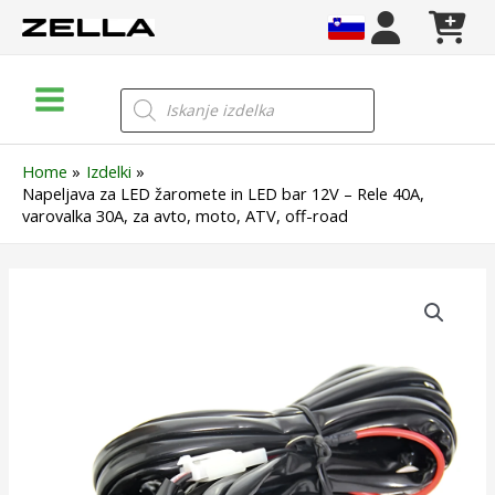
Skip
to
content
Main
Products
search
Menu
Home
Izdelki
Napeljava za LED žaromete in LED bar 12V – Rele 40A,
varovalka 30A, za avto, moto, ATV, off-road
Napeljava
za
LED
žaromete
in
LED
bar
12V
–