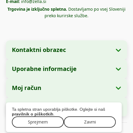
E-mail:
info@zella.si
Trgovina je izključno spletna.
Dostavljamo po vsej Sloveniji
preko kurirske službe.
Kontaktni obrazec
Uporabne informacije
Podatki o podjetju
O nas
Ime podjetja:
Zella International Distribution
Moj račun
Kako naročiti?
SRL
Moja naročila
Načini plačila
Sedež:
Strada Cuza Vodă nr. 97, Sector 4,
Varno plačilo
Ta spletna stran uporablja piškotke. Oglejte si naš
București, 040283, România
Osebni podatki
Informacije o dostavi
pravilnik o piškotkih
.
Naslovi
Politika vračil
CUI:
44237077
Sprejmem
Zavrni
© 2026 zella.si – Vse pravice pridržane
Garancija