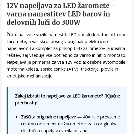
12V napeljava za LED žaromete –
varna namestitev LED barov in
delovnih luči do 300W
Želite na svoje vozilo namestiti LED bar ali dodatne off-road
žaromete, a vas skrbi poseg v originalno električno
napeljavo? Ta komplet za priklop LED žarometov je idealna
rešitev, saj vsebuje vse potrebno za varno in hitro montažo.
Napeljava je primerna za vsa 12V vozila: osebne avtomobile,
motorna kolesa, štirikolesnike (ATV), traktorje, plovila in
kmetijsko mehanizacijo.
Zakaj izbrati to napeljavo za LED žaromete? (Ključne
prednosti):
Zaščita originalne napeljave
— 40A rele prevzame
celotno obremenitev žarometov, zato originalna
električna napeljava vozila ostane