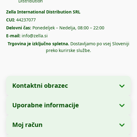
Zella International Distribution SRL
CUI:
44237077
Delovni čas:
Ponedeljek – Nedelja, 08:00 – 22:00
E-mail:
info@zella.si
Trgovina je izključno spletna.
Dostavljamo po vsej Sloveniji
preko kurirske službe.
Kontaktni obrazec
Uporabne informacije
Podatki o podjetju
O nas
Ime podjetja:
Zella International Distribution
Moj račun
Kako naročiti?
SRL