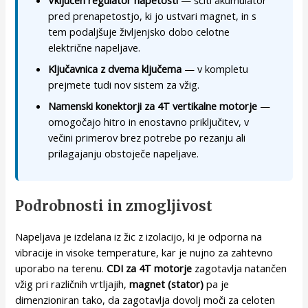
Vključen regulator napetosti
— ščiti akumulator
pred prenapetostjo, ki jo ustvari magnet, in s
tem podaljšuje življenjsko dobo celotne
električne napeljave.
Ključavnica z dvema ključema
— v kompletu
prejmete tudi nov sistem za vžig.
Namenski konektorji za 4T vertikalne motorje
—
omogočajo hitro in enostavno priključitev, v
večini primerov brez potrebe po rezanju ali
prilagajanju obstoječe napeljave.
Podrobnosti in zmogljivost
Napeljava je izdelana iz žic z izolacijo, ki je odporna na
vibracije in visoke temperature, kar je nujno za zahtevno
uporabo na terenu.
CDI za 4T motorje
zagotavlja natančen
vžig pri različnih vrtljajih,
magnet (stator)
pa je
dimenzioniran tako, da zagotavlja dovolj moči za celoten