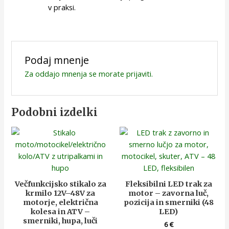
v praksi.
Podaj mnenje
Za oddajo mnenja se morate
prijaviti
.
Podobni izdelki
Večfunkcijsko stikalo za
Fleksibilni LED trak za
krmilo 12V–48V za
motor – zavorna luč,
motorje, električna
pozicija in smerniki (48
kolesa in ATV –
LED)
smerniki, hupa, luči
6
€