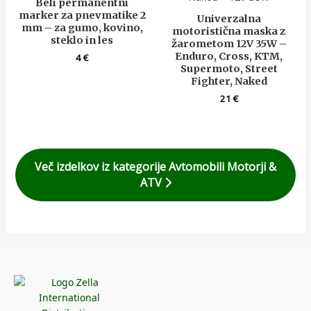
Beli permanentni
marker za pnevmatike 2
Univerzalna
mm – za gumo, kovino,
motoristična maska z
steklo in les
žarometom 12V 35W –
Enduro, Cross, KTM,
4
€
Supermoto, Street
Fighter, Naked
21
€
Več izdelkov iz kategorije Avtomobili Motorji &
ATV