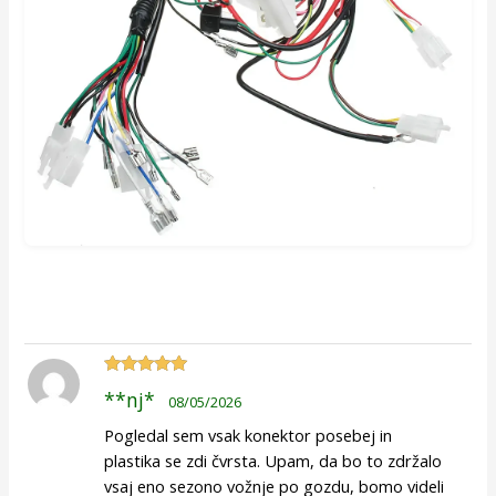
Ocenjeno
5
**nj*
08/05/2026
od 5
Pogledal sem vsak konektor posebej in
plastika se zdi čvrsta. Upam, da bo to zdržalo
vsaj eno sezono vožnje po gozdu, bomo videli