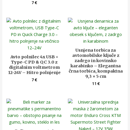
7
€
Usnjena torbica za
avtomobilske ključe z
Avto polnilec 4x USB +
zadrgo in kovinsko
Type-C PD & QC 3.0 z
karabinko – Elegantna
digitalnim voltmetrom
črna torbica, kompaktna
12-24V – Hitro polnjenje
9,3 × 5 cm
7
€
11
€