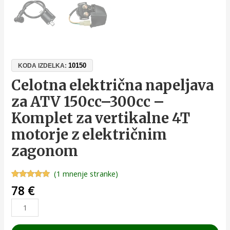
10150
KODA IZDELKA:
Celotna električna napeljava
za ATV 150cc–300cc –
Komplet za vertikalne 4T
motorje z električnim
zagonom
(
1
mnenje stranke)
Ocenjeno z
1
78
€
5.00
od 5
na podlagi
ocene
stranke