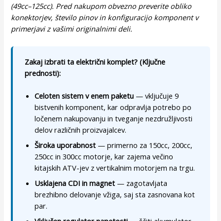
(49cc–125cc). Pred nakupom obvezno preverite obliko
konektorjev, število pinov in konfiguracijo komponent v
primerjavi z vašimi originalnimi deli.
Zakaj izbrati ta električni komplet? (Ključne
prednosti):
Celoten sistem v enem paketu
— vključuje 9
bistvenih komponent, kar odpravlja potrebo po
ločenem nakupovanju in tveganje nezdružljivosti
delov različnih proizvajalcev.
Široka uporabnost
— primerno za 150cc, 200cc,
250cc in 300cc motorje, kar zajema večino
kitajskih ATV-jev z vertikalnim motorjem na trgu.
Usklajena CDI in magnet
— zagotavljata
brezhibno delovanje vžiga, saj sta zasnovana kot
par.