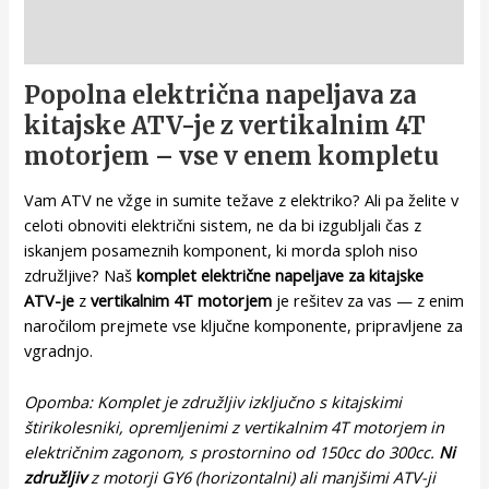
Opis
Popolna električna napeljava za
kitajske ATV-je z vertikalnim 4T
motorjem – vse v enem kompletu
Vam ATV ne vžge in sumite težave z elektriko? Ali pa želite v
celoti obnoviti električni sistem, ne da bi izgubljali čas z
iskanjem posameznih komponent, ki morda sploh niso
združljive? Naš
komplet električne napeljave za kitajske
ATV-je
z
vertikalnim 4T motorjem
je rešitev za vas — z enim
naročilom prejmete vse ključne komponente, pripravljene za
vgradnjo.
Opomba: Komplet je združljiv izključno s kitajskimi
štirikolesniki, opremljenimi z vertikalnim 4T motorjem in
električnim zagonom, s prostornino od 150cc do 300cc.
Ni
združljiv
z motorji GY6 (horizontalni) ali manjšimi ATV-ji