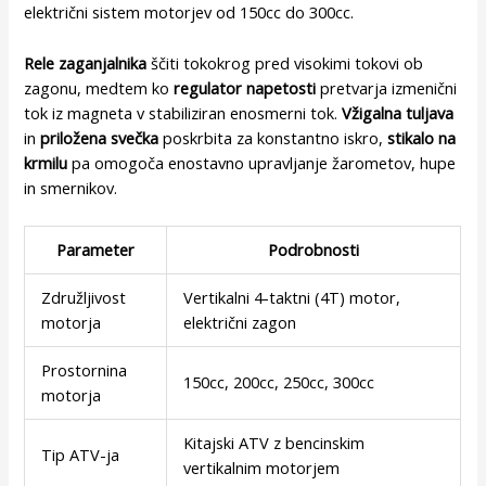
električni sistem motorjev od 150cc do 300cc.
Rele zaganjalnika
ščiti tokokrog pred visokimi tokovi ob
zagonu, medtem ko
regulator napetosti
pretvarja izmenični
tok iz magneta v stabiliziran enosmerni tok.
Vžigalna tuljava
in
priložena svečka
poskrbita za konstantno iskro,
stikalo na
krmilu
pa omogoča enostavno upravljanje žarometov, hupe
in smernikov.
Parameter
Podrobnosti
Združljivost
Vertikalni 4-taktni (4T) motor,
motorja
električni zagon
Prostornina
150cc, 200cc, 250cc, 300cc
motorja
Kitajski ATV z bencinskim
Tip ATV-ja
vertikalnim motorjem