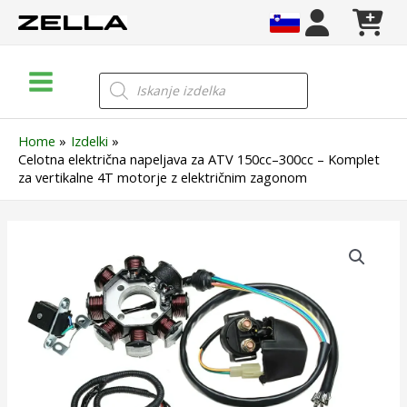
Skip
to
content
Main
Products
search
Menu
Home
Izdelki
Celotna električna napeljava za ATV 150cc–300cc – Komplet
za vertikalne 4T motorje z električnim zagonom
Celotna
električna
napeljava
za
ATV
150cc–
300cc
–
Komplet