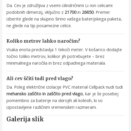
Da. Cev je združljiva z vsemi cilindričnimi Li-Ion celicami
podobnih dimenzij, vključno z
21700
in
26650
. Premer
izberite glede na skupno širino vašega baterijskega paketa,
ne glede na tip posamezne celice.
Koliko metrov lahko naročim?
Vsaka enota predstavlja 1 tekoči meter. V košarico dodajte
točno toliko metrov, kolikor jih potrebujete – brez
minimalnega naročila in brez odpadnega materiala.
Ali cev ščiti tudi pred vlago?
Da. Poleg električne izolacije PVC material Cellpack nudi tudi
mehansko zaščito in zaščito pred vlago
, kar je še posebej
pomembno za baterije na skirojih ali kolesih, ki so
izpostavljene različnim vremenskim razmeram.
Galerija slik