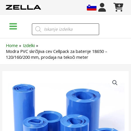
Skip
to
content
Main
Products
search
Menu
Home
Izdelki
Modra PVC skrčljiva cev Cellpack za baterije 18650 –
120/160/200 mm, prodaja na tekoči meter
Modra
PVC
skrčljiva
cev
Cellpack
za
baterije
18650
–