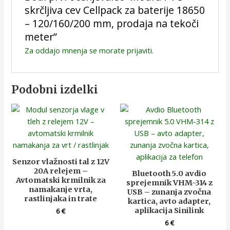
skrčljiva cev Cellpack za baterije 18650
– 120/160/200 mm, prodaja na tekoči
meter”
Za oddajo mnenja se morate
prijaviti
.
Podobni izdelki
Senzor vlažnosti tal z 12V
20A relejem –
Bluetooth 5.0 avdio
Avtomatski krmilnik za
sprejemnik VHM-314 z
namakanje vrta,
USB – zunanja zvočna
rastlinjaka in trate
kartica, avto adapter,
aplikacija Sinilink
6
€
6
€