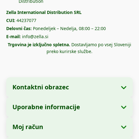
Zella International Distribution SRL
CUI:
44237077
Delovni čas:
Ponedeljek – Nedelja, 08:00 – 22:00
E-mail:
info@zella.si
Trgovina je izključno spletna.
Dostavljamo po vsej Sloveniji
preko kurirske službe.
Kontaktni obrazec
Uporabne informacije
Podatki o podjetju
O nas
Ime podjetja:
Zella International Distribution
Moj račun
Kako naročiti?
SRL