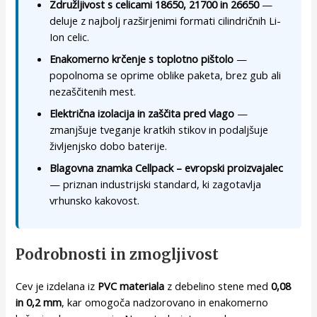
Združljivost s celicami 18650, 21700 in 26650
—
deluje z najbolj razširjenimi formati cilindričnih Li-
Ion celic.
Enakomerno krčenje s toplotno pištolo
—
popolnoma se oprime oblike paketa, brez gub ali
nezaščitenih mest.
Električna izolacija in zaščita pred vlago
—
zmanjšuje tveganje kratkih stikov in podaljšuje
življenjsko dobo baterije.
Blagovna znamka Cellpack – evropski proizvajalec
— priznan industrijski standard, ki zagotavlja
vrhunsko kakovost.
Podrobnosti in zmogljivost
Cev je izdelana iz
PVC materiala
z debelino stene med
0,08
in 0,2 mm
, kar omogoča nadzorovano in enakomerno