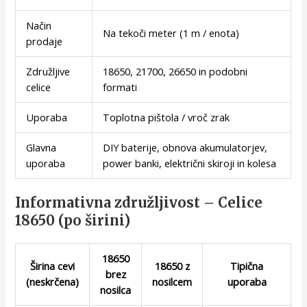
Način
Na tekoči meter (1 m / enota)
prodaje
Združljive
18650, 21700, 26650 in podobni
celice
formati
Uporaba
Toplotna pištola / vroč zrak
Glavna
DIY baterije, obnova akumulatorjev,
uporaba
power banki, električni skiroji in kolesa
Informativna združljivost – Celice
18650 (po širini)
18650
Širina cevi
18650 z
Tipična
brez
(neskrčena)
nosilcem
uporaba
nosilca