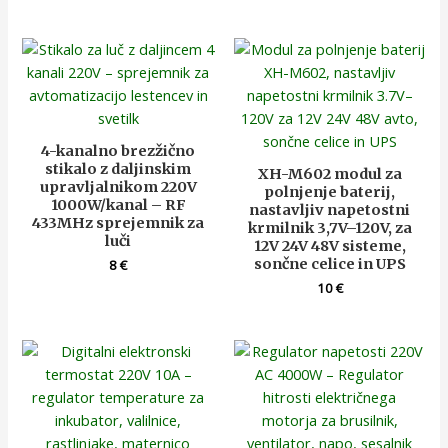
4-kanalno brezžično
stikalo z daljinskim
XH-M602 modul za
upravljalnikom 220V
polnjenje baterij,
1000W/kanal – RF
nastavljiv napetostni
433MHz sprejemnik za
krmilnik 3,7V–120V, za
luči
12V 24V 48V sisteme,
sončne celice in UPS
8
€
10
€