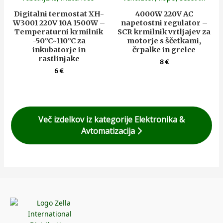
Digitalni termostat XH-
4000W 220V AC
W3001 220V 10A 1500W –
napetostni regulator –
Temperaturni krmilnik
SCR krmilnik vrtljajev za
-50°C~110°C za
motorje s ščetkami,
inkubatorje in
črpalke in grelce
rastlinjake
8
€
6
€
Več izdelkov iz kategorije Elektronika &
Avtomatizacija