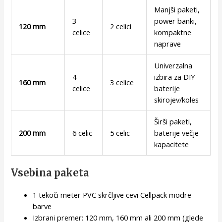
Manjši paketi,
3
power banki,
120 mm
2 celici
celice
kompaktne
naprave
Univerzalna
4
izbira za DIY
160 mm
3 celice
celice
baterije
skirojev/koles
Širši paketi,
200 mm
6 celic
5 celic
baterije večje
kapacitete
Vsebina paketa
1 tekoči meter PVC skrčljive cevi Cellpack modre
barve
Izbrani premer: 120 mm, 160 mm ali 200 mm (glede