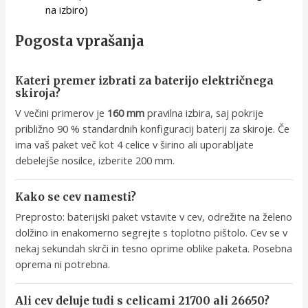
na izbiro)
Pogosta vprašanja
Kateri premer izbrati za baterijo električnega
skiroja?
V večini primerov je
160 mm
pravilna izbira, saj pokrije
približno 90 % standardnih konfiguracij baterij za skiroje. Če
ima vaš paket več kot 4 celice v širino ali uporabljate
debelejše nosilce, izberite 200 mm.
Kako se cev namesti?
Preprosto: baterijski paket vstavite v cev, odrežite na želeno
dolžino in enakomerno segrejte s toplotno pištolo. Cev se v
nekaj sekundah skrči in tesno oprime oblike paketa. Posebna
oprema ni potrebna.
Ali cev deluje tudi s celicami 21700 ali 26650?