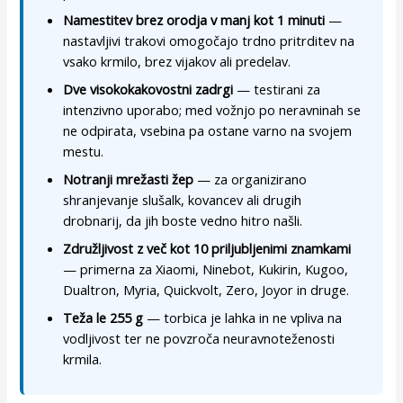
Namestitev brez orodja v manj kot 1 minuti
—
nastavljivi trakovi omogočajo trdno pritrditev na
vsako krmilo, brez vijakov ali predelav.
Dve visokokakovostni zadrgi
— testirani za
intenzivno uporabo; med vožnjo po neravninah se
ne odpirata, vsebina pa ostane varno na svojem
mestu.
Notranji mrežasti žep
— za organizirano
shranjevanje slušalk, kovancev ali drugih
drobnarij, da jih boste vedno hitro našli.
Združljivost z več kot 10 priljubljenimi znamkami
— primerna za Xiaomi, Ninebot, Kukirin, Kugoo,
Dualtron, Myria, Quickvolt, Zero, Joyor in druge.
Teža le 255 g
— torbica je lahka in ne vpliva na
vodljivost ter ne povzroča neuravnoteženosti
krmila.