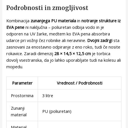
Podrobnosti in zmogljivost
Kombinacija
zunanjega PU materiala
in
notranje strukture iz
EVA pene
ni naključna – poliuretan odbija vodo in je
odporen na UV žarke, medtem ko EVA pena absorbira
udarce pri vožnji čez robnike ali neravnine.
Dvojni zadrgi
sta
zasnovani za enostavno odpiranje z eno roko, tudi če nosite
rokavice. Zaradi dimenzij
28 × 14,5 × 12,5 cm
je torbica
dovolj vsestranska, da jo lahko uporabljate tudi na kolesu ali
mopedu.
Parameter
Vrednost / Podrobnosti
Prostornina
3 litre
Zunanji
PU (poliuretan)
material
Material