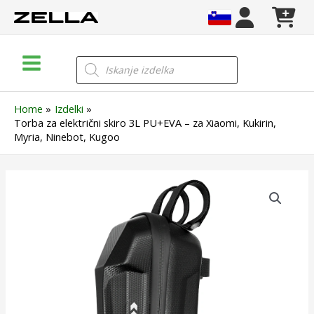
Skip
to
content
Main
Products
search
Menu
Home
Izdelki
Torba za električni skiro 3L PU+EVA – za Xiaomi, Kukirin,
Myria, Ninebot, Kugoo
Torba
za
električni
skiro
3L
PU+EVA
–
za
Xiaomi,