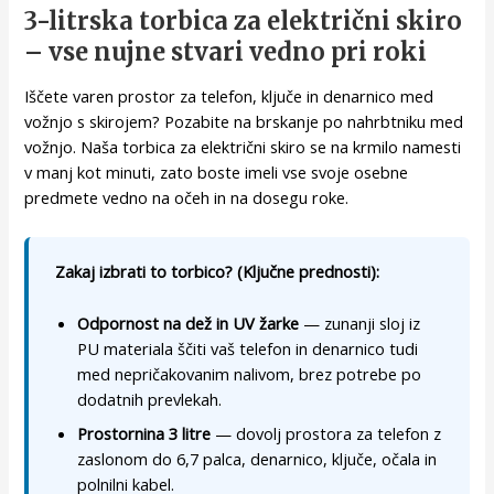
3-litrska torbica za električni skiro
– vse nujne stvari vedno pri roki
Iščete varen prostor za telefon, ključe in denarnico med
vožnjo s skirojem? Pozabite na brskanje po nahrbtniku med
vožnjo. Naša torbica za električni skiro se na krmilo namesti
v manj kot minuti, zato boste imeli vse svoje osebne
predmete vedno na očeh in na dosegu roke.
Zakaj izbrati to torbico? (Ključne prednosti):
Odpornost na dež in UV žarke
— zunanji sloj iz
PU materiala ščiti vaš telefon in denarnico tudi
med nepričakovanim nalivom, brez potrebe po
dodatnih prevlekah.
Prostornina 3 litre
— dovolj prostora za telefon z
zaslonom do 6,7 palca, denarnico, ključe, očala in
polnilni kabel.