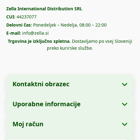
Zella International Distribution SRL
CUI:
44237077
Delovni čas:
Ponedeljek – Nedelja, 08:00 – 22:00
E-mail:
info@zella.si
Trgovina je izključno spletna.
Dostavljamo po vsej Sloveniji
preko kurirske službe.
Kontaktni obrazec
Uporabne informacije
Podatki o podjetju
O nas
Ime podjetja:
Zella International Distribution
Moj račun
Kako naročiti?
SRL
Moja naročila
Načini plačila