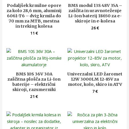
Podaljšek krmilne opore
BMS modul 13S 48V 35A –
za kolo 28,6 mm, aluminij
zaščita in uravnoteženje
6061-T6 – dvig krmila do
Li-Ion baterij 18650 za e-
70 mm za MTB, mestna
skiroje in e-kolesa
in treking kolesa
26
€
11
€
BMS 10S 36V 30A
Univerzalni LED žaromet
zaščitna plošča za Li-Ion
12W 3000LM 12-85V za
baterije – električni
motor, kolo, skiro in ATV
skiroji, razsmerniki
7
€
21
€