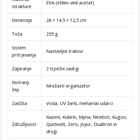
EVA (etilen-vinil acetat)
strukture
Dimenzije
28 × 14,5 × 12,5 cm
Teža
255 g
Sistem
Nastavljivi trakovi
pritrjevanja
Zapiranje
2 trpežni zadrgi
Notranji
Mrežasti organizator
žep
Zaščita
Voda, UV žarki, mehanski udarci
Xiaomi, Kukirin, Myria, Ninebot, Kugoo,
Združljivost
Quickvolt, Zero, Joyor, Dualtron in
drugi