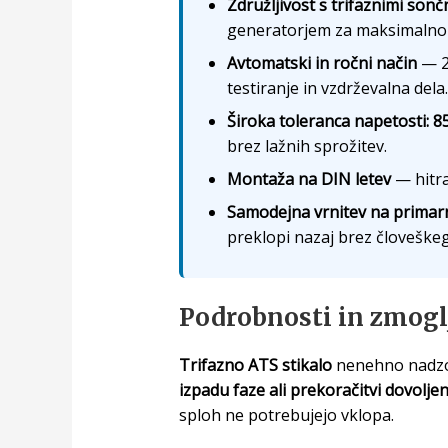
Združljivost s trifaznimi son
generatorjem za maksimalno
Avtomatski in ročni način
— 2
testiranje in vzdrževalna dela.
Široka toleranca napetosti: 
brez lažnih sprožitev.
Montaža na DIN letev
— hitra
Samodejna vrnitev na primarn
preklopi nazaj brez človeške
Podrobnosti in zmogl
Trifazno ATS stikalo
nenehno nadzor
izpadu faze ali prekoračitvi dovolje
sploh ne potrebujejo vklopa.