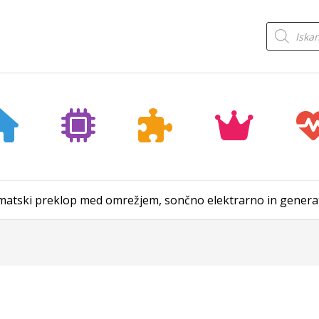
Products
search
omatski preklop med omrežjem, sončno elektrarno in gener