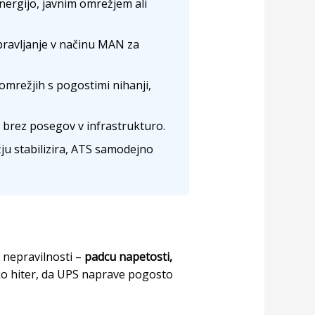
ergijo, javnim omrežjem ali
ravljanje v načinu MAN za
omrežjih s pogostimi nihanji,
 brez posegov v infrastrukturo.
u stabilizira, ATS samodejno
 nepravilnosti –
padcu napetosti,
ako hiter, da UPS naprave pogosto