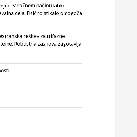
dejno. V
ročnem načinu
lahko
evalna dela. Fizično stikalo omogoča
estranska rešitev za trifazne
isteme. Robustna zasnova zagotavlja
osti