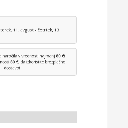
orek, 11. avgust - četrtek, 13.
 naročila v vrednosti najmanj
80 €
!
dnosti
80 €
, da izkoristite brezplačno
dostavo!