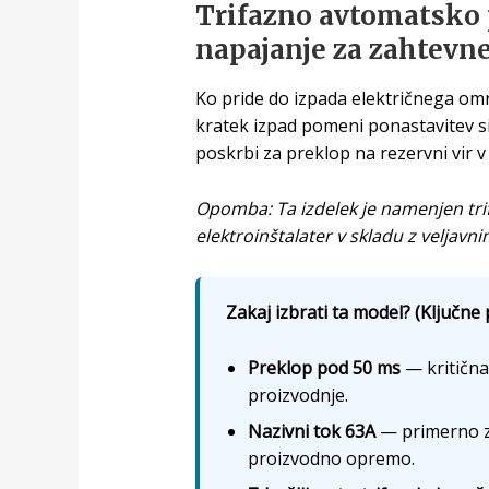
Trifazno avtomatsko 
napajanje za zahtevn
Ko pride do izpada električnega omre
kratek izpad pomeni ponastavitev s
poskrbi za preklop na rezervni vir v
Opomba: Ta izdelek je namenjen tri
elektroinštalater v skladu z veljavn
Zakaj izbrati ta model? (Ključne 
Preklop pod 50 ms
— kritična
proizvodnje.
Nazivni tok 63A
— primerno za
proizvodno opremo.