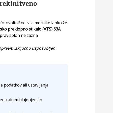
prekinitveno
i fotovoltaične razsmernike lahko že
sko preklopno stikalo (ATS) 63A
aprav sploh ne zazna.
praviti izključno usposobljen
 podatkov ali ustavljanja
entralnim hlajenjem in