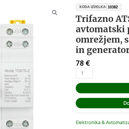
Trifazno
10382
KODA IZDELKA:
ATS
Trifazno AT
stikalo
avtomatski 
63A
za
omrežjem, s
avtomatski
in generato
preklop
med
78
€
omrežjem,
sončno
elektrarno
in
generatorjem
količina
Do
Elektronika & Avtomatiza