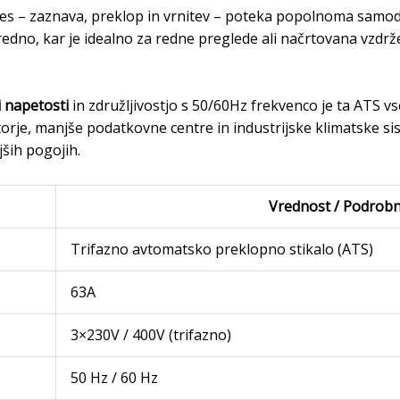
es – zaznava, preklop in vrnitev – poteka popolnoma samo
redno, kar je idealno za redne preglede ali načrtovana vzdrž
i napetosti
in združljivostjo s 50/60Hz frekvenco je ta ATS vs
orje, manjše podatkovne centre in industrijske klimatske s
jših pogojih.
Vrednost / Podrobn
Trifazno avtomatsko preklopno stikalo (ATS)
63A
3×230V / 400V (trifazno)
50 Hz / 60 Hz