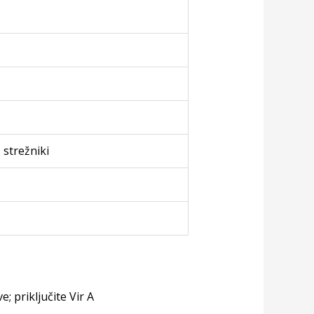
 strežniki
 priključite Vir A