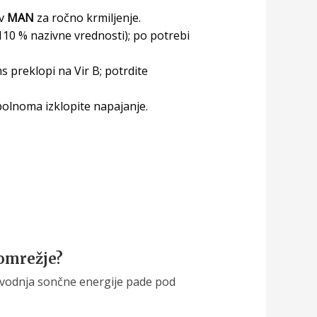
 v
MAN
za ročno krmiljenje.
–110 % nazivne vrednosti); po potrebi
s preklopi na Vir B; potrdite
olnoma izklopite napajanje.
 omrežje?
zvodnja sončne energije pade pod