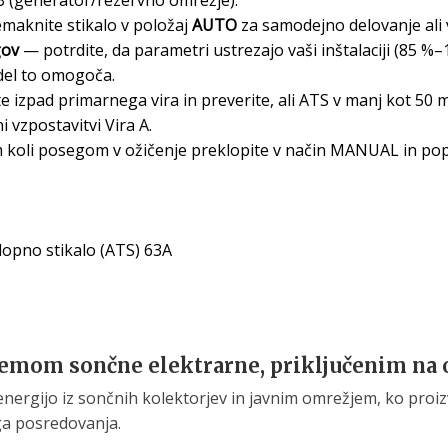
aknite stikalo v položaj
AUTO
za samodejno delovanje ali
gov
— potrdite, da parametri ustrezajo vaši inštalaciji (85 %
odel to omogoča.
e izpad primarnega vira in preverite, ali ATS v manj kot 50 m
vzpostavitvi Vira A.
koli posegom v ožičenje preklopite v način MANUAL in pop
opno stikalo (ATS) 63A
stemom sončne elektrarne, priključenim na
nergijo iz sončnih kolektorjev in javnim omrežjem, ko proi
ga posredovanja.