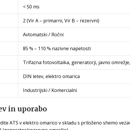
< 50 ms
2 (Vir A – primarni, Vir B – rezervni)
Avtomatski / Ročni
85 % – 110 % nazivne napetosti
Trifazna fotovoltaika, generatorji, javno omrežje,
DIN letev, elektro omarica
Industrijski / Komercialni
ev in uporabo
dite ATS v elektro omarico v skladu s priloženo shemo vezave;
 B (generator/rezervno omrežje).