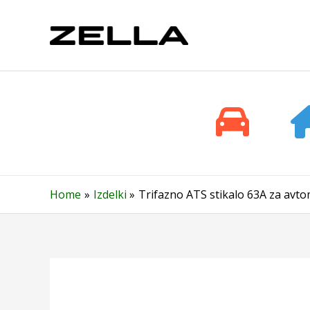
Skip
to
content
Home
Izdelki
Trifazno ATS stikalo 63A za avt