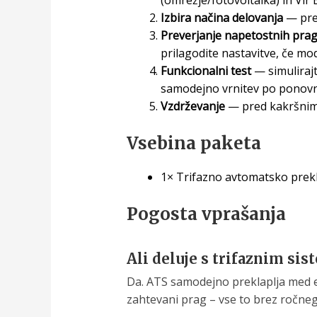
Izbira načina delovanja
— prem
Preverjanje napetostnih pra
prilagodite nastavitve, če m
Funkcionalni test
— simulirajt
samodejno vrnitev po ponovni 
Vzdrževanje
— pred kakršnim 
Vsebina paketa
1× Trifazno avtomatsko prekl
Pogosta vprašanja
Ali deluje s trifaznim si
Da. ATS samodejno preklaplja med e
zahtevani prag – vse to brez ročne