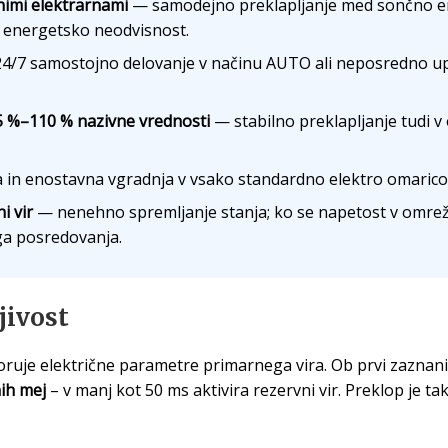
čnimi elektrarnami
— samodejno preklapljanje med sončno en
 energetsko neodvisnost.
4/7 samostojno delovanje v načinu AUTO ali neposredno up
85 %–110 % nazivne vrednosti
— stabilno preklapljanje tudi v 
 in enostavna vgradnja v vsako standardno elektro omarico
i vir
— nenehno spremljanje stanja; ko se napetost v omrežj
ga posredovanja.
jivost
uje električne parametre primarnega vira. Ob prvi zaznani
nih mej
– v manj kot 50 ms aktivira rezervni vir. Preklop je t