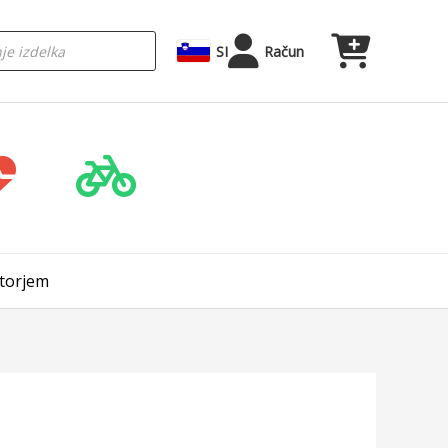
SI
Račun
atorjem