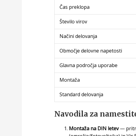
Čas preklopa
Število virov
Načini delovanja
Območje delovne napetosti
Glavna področja uporabe
Montaža
Standard delovanja
Navodila za namestit
Montaža na DIN letev
— pritr
(omrežje/fotovoltaika) in Vir