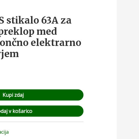
S stikalo 63A za
preklop med
ončno elektrarno
rjem
Kupi zdaj
daj v košarico
cija