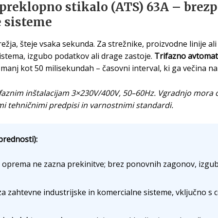
preklopno stikalo (ATS) 63A – brez
e sisteme
žja, šteje vsaka sekunda. Za strežnike, proizvodne linije al
istema, izgubo podatkov ali drage zastoje.
Trifazno avtomat
 manj kot 50 milisekundah – časovni interval, ki ga večina n
faznim inštalacijam 3×230V/400V, 50–60Hz. Vgradnjo mora o
imi tehničnimi predpisi in varnostnimi standardi.
prednosti):
 oprema ne zazna prekinitve; brez ponovnih zagonov, izgube
 zahtevne industrijske in komercialne sisteme, vključno s c