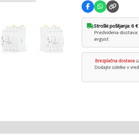
Stroški pošiljanja: 6 €
Predvidena dostava: t
avgust
Brezplačna dostava
za
Dodajte izdelke v vre