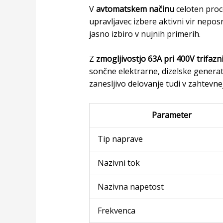
V
avtomatskem načinu
celoten proc
upravljavec izbere aktivni vir nepos
jasno izbiro v nujnih primerih.
Z
zmogljivostjo 63A pri 400V trifazn
sončne elektrarne, dizelske generat
zanesljivo delovanje tudi v zahtevne
Parameter
Tip naprave
Nazivni tok
Nazivna napetost
Frekvenca