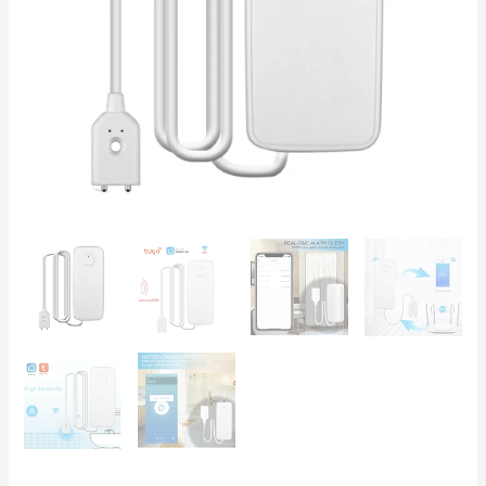
alarm
in
potisna
obvestila
količina