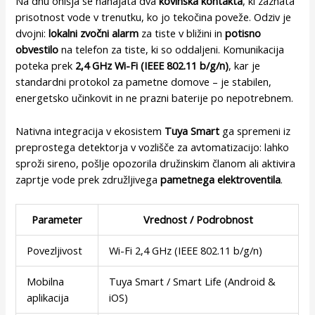
Na dnu ohišja se nahajata dva
kovinska kontakta
, ki zaznata
prisotnost vode v trenutku, ko jo tekočina poveže. Odziv je
dvojni:
lokalni zvočni alarm
za tiste v bližini in
potisno
obvestilo
na telefon za tiste, ki so oddaljeni. Komunikacija
poteka prek
2,4 GHz Wi-Fi (IEEE 802.11 b/g/n)
, kar je
standardni protokol za pametne domove – je stabilen,
energetsko učinkovit in ne prazni baterije po nepotrebnem.
Nativna integracija v ekosistem
Tuya Smart
ga spremeni iz
preprostega detektorja v vozlišče za avtomatizacijo: lahko
sproži sireno, pošlje opozorila družinskim članom ali aktivira
zaprtje vode prek združljivega
pametnega elektroventila
.
Parameter
Vrednost / Podrobnost
Povezljivost
Wi-Fi 2,4 GHz (IEEE 802.11 b/g/n)
Mobilna
Tuya Smart / Smart Life (Android &
aplikacija
iOS)