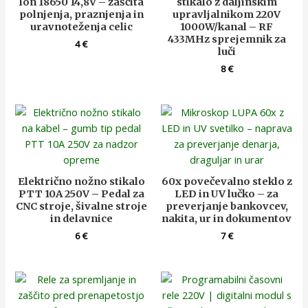
Ion 18650 14,8V – zaščita
stikalo z daljinskim
polnjenja, praznjenja in
upravljalnikom 220V
uravnoteženja celic
1000W/kanal – RF
433MHz sprejemnik za
4
€
luči
8
€
Električno nožno stikalo
60x povečevalno steklo z
PTT 10A 250V – Pedal za
LED in UV lučko – za
CNC stroje, šivalne stroje
preverjanje bankovcev,
in delavnice
nakita, ur in dokumentov
6
€
7
€