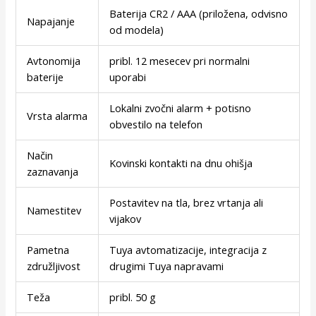
Baterija CR2 / AAA (priložena, odvisno
Napajanje
od modela)
Avtonomija
pribl. 12 mesecev pri normalni
baterije
uporabi
Lokalni zvočni alarm + potisno
Vrsta alarma
obvestilo na telefon
Način
Kovinski kontakti na dnu ohišja
zaznavanja
Postavitev na tla, brez vrtanja ali
Namestitev
vijakov
Pametna
Tuya avtomatizacije, integracija z
združljivost
drugimi Tuya napravami
Teža
pribl. 50 g