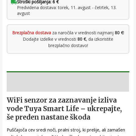
Stroški pošiljanja: 6 €
Predvidena dostava: torek, 11. avgust - četrtek, 13.
avgust
Brezplačna dostava
za naročila v vrednosti najmanj
80 €
!
Dodajte izdelke v vrednosti
80 €
, da izkoristite
brezplačno dostavo!
Opis
WiFi senzor za zaznavanje izliva
vode Tuya Smart Life – ukrepajte,
še preden nastane škoda
Puščajoča cev sredi noči, pralni stroj, ki prelije, ali zamašen