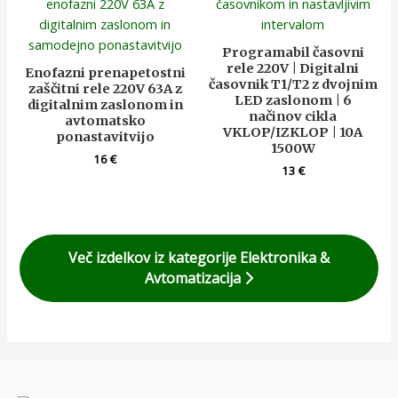
Programabil časovni
rele 220V | Digitalni
Enofazni prenapetostni
časovnik T1/T2 z dvojnim
zaščitni rele 220V 63A z
LED zaslonom | 6
digitalnim zaslonom in
načinov cikla
avtomatsko
VKLOP/IZKLOP | 10A
ponastavitvijo
1500W
16
€
13
€
Več izdelkov iz kategorije Elektronika &
Avtomatizacija