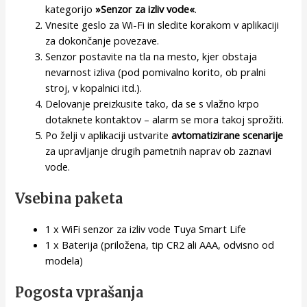
kategorijo
»Senzor za izliv vode«
.
Vnesite geslo za Wi-Fi in sledite korakom v aplikaciji
za dokončanje povezave.
Senzor postavite na tla na mesto, kjer obstaja
nevarnost izliva (pod pomivalno korito, ob pralni
stroj, v kopalnici itd.).
Delovanje preizkusite tako, da se s vlažno krpo
dotaknete kontaktov – alarm se mora takoj sprožiti.
Po želji v aplikaciji ustvarite
avtomatizirane scenarije
za upravljanje drugih pametnih naprav ob zaznavi
vode.
Vsebina paketa
1 x WiFi senzor za izliv vode Tuya Smart Life
1 x Baterija (priložena, tip CR2 ali AAA, odvisno od
modela)
Pogosta vprašanja