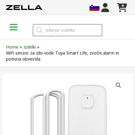
Skip
to
content
Main
Products
search
Menu
Home
Izdelki
WiFi senzor za izliv vode Tuya Smart Life, zvočni alarm in
potisna obvestila
WiFi
senzor
za
izliv
vode
Tuya
Smart
Life,
zvočni