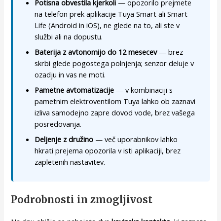
Potisna obvestila kjerkoli
— opozorilo prejmete
na telefon prek aplikacije Tuya Smart ali Smart
Life (Android in iOS), ne glede na to, ali ste v
službi ali na dopustu.
Baterija z avtonomijo do 12 mesecev
— brez
skrbi glede pogostega polnjenja; senzor deluje v
ozadju in vas ne moti.
Pametne avtomatizacije
— v kombinaciji s
pametnim elektroventilom Tuya lahko ob zaznavi
izliva samodejno zapre dovod vode, brez vašega
posredovanja.
Deljenje z družino
— več uporabnikov lahko
hkrati prejema opozorila v isti aplikaciji, brez
zapletenih nastavitev.
Podrobnosti in zmogljivost