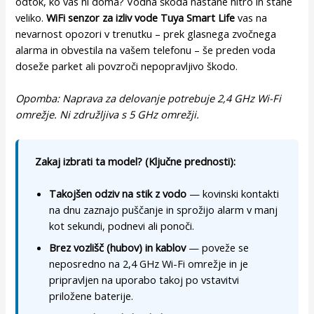
odtok, ko vas ni doma? Vodna škoda nastane hitro in stane
veliko.
WiFi senzor za izliv vode Tuya Smart Life
vas na
nevarnost opozori v trenutku – prek glasnega zvočnega
alarma in obvestila na vašem telefonu – še preden voda
doseže parket ali povzroči nepopravljivo škodo.
Opomba: Naprava za delovanje potrebuje 2,4 GHz Wi-Fi
omrežje. Ni združljiva s 5 GHz omrežji.
Zakaj izbrati ta model? (Ključne prednosti):
Takojšen odziv na stik z vodo
— kovinski kontakti
na dnu zaznajo puščanje in sprožijo alarm v manj
kot sekundi, podnevi ali ponoči.
Brez vozlišč (hubov) in kablov
— poveže se
neposredno na 2,4 GHz Wi-Fi omrežje in je
pripravljen na uporabo takoj po vstavitvi
priložene baterije.