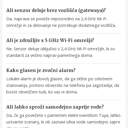
Ali senzor deluje brez vozlišča (gatewaya)?
Da, naprava se poveže neposredno na 2,4 GHz Wi-Fi
omrežje in za delovanje ne potrebuje dodatnega vozlišča.
Ali je združljiv s 5 GHz Wi-Fi omrežji?
Ne. Senzor deluje izključno v 2,4 GHz Wi-Fi omrežjih, ki so
standard za večino naprav pametnega doma.
Kako glasen je zvočni alarm?
Lokalni alarm je dovolj glasen, da ga slišite po celotnem
stanovanju, potisno obvestilo na telefonu pa zagotavlja, da
boste obveščeni tudi, ko vas ni doma.
Ali lahko sproži samodejno zaprtje vode?
Da, če ga povežete s pametnim elektroventilom Tuya, lahko
ustvarite scenarij, ki ob zaznavi izliva vode samodejno zapre