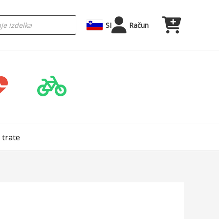
SI
Račun
 trate