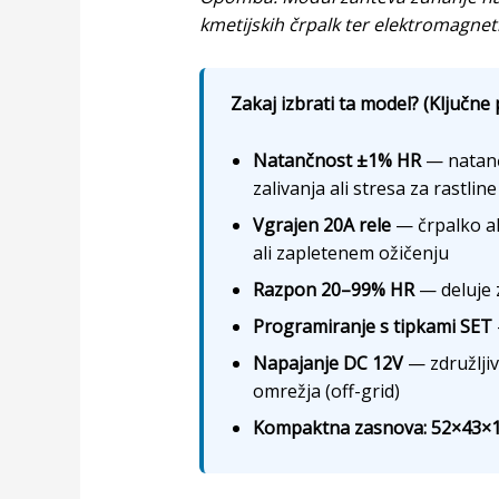
kmetijskih črpalk ter elektromagnetn
Zakaj izbrati ta model? (Ključne 
Natančnost ±1% HR
— natančn
zalivanja ali stresa za rastline
Vgrajen 20A rele
— črpalko al
ali zapletenem ožičenju
Razpon 20–99% HR
— deluje z
Programiranje s tipkami SET
Napajanje DC 12V
— združljiv
omrežja (off-grid)
Kompaktna zasnova: 52×43×