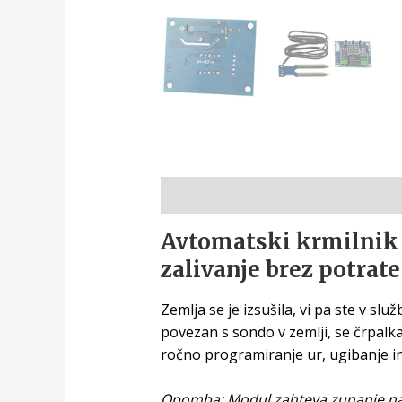
Opis
Avtomatski krmilnik 
zalivanje brez potrat
Zemlja se je izsušila, vi pa ste v sl
povezan s sondo v zemlji, se črpalk
ročno programiranje ur, ugibanje in
Opomba: Modul zahteva zunanje napaj