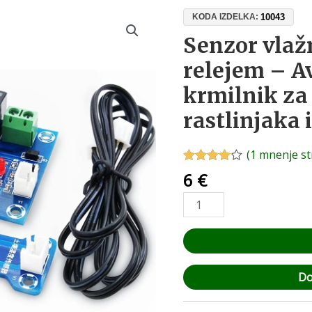
Senzor
10043
KODA IZDELKA:
vlažnosti
Senzor vlažn
tal
relejem – A
z
12V
krmilnik za
20A
rastlinjaka 
relejem
–
Avtomatski
(
1
mnenje st
krmilnik
Ocenjeno
1
6
€
z
4.00
od
za
5 na
namakanje
podlagi
ocene
vrta,
stranke
rastlinjaka
in
trate
Do
količina