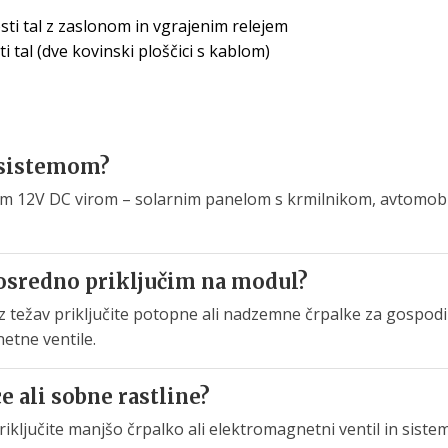
sti tal z zaslonom in vgrajenim relejem
 tal (dve kovinski ploščici s kablom)
m sistemom?
iranim 12V DC virom – solarnim panelom s krmilnikom, avtomo
osredno priključim na modul?
z težav priključite potopne ali nadzemne črpalke za gospodi
tne ventile.
e ali sobne rastline?
riključite manjšo črpalko ali elektromagnetni ventil in siste