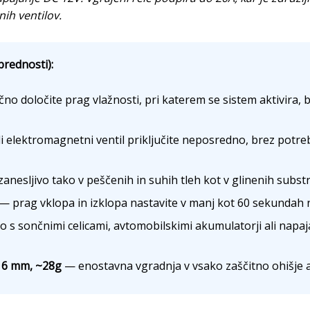
ih ventilov.
prednosti):
o določite prag vlažnosti, pri katerem se sistem aktivira
i elektromagnetni ventil priključite neposredno, brez potre
anesljivo tako v peščenih in suhih tleh kot v glinenih substr
— prag vklopa in izklopa nastavite v manj kot 60 sekunda
o s sončnimi celicami, avtomobilskimi akumulatorji ali napaja
16 mm, ~28g
— enostavna vgradnja v vsako zaščitno ohišje a