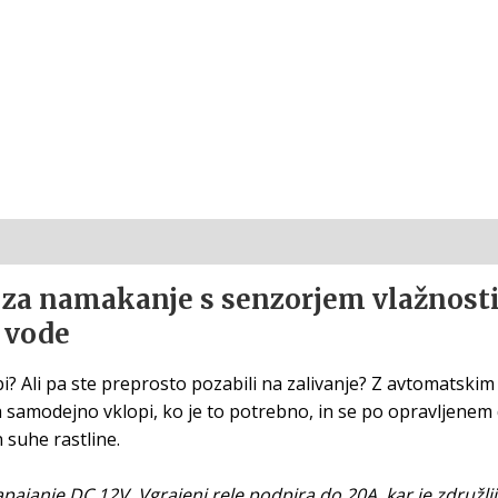
za namakanje s senzorjem vlažnosti
e vode
užbi? Ali pa ste preprosto pozabili na zalivanje? Z avtomatsk
a samodejno vklopi, ko je to potrebno, in se po opravljenem 
 suhe rastline.
anje DC 12V. Vgrajeni rele podpira do 20A, kar je združlji