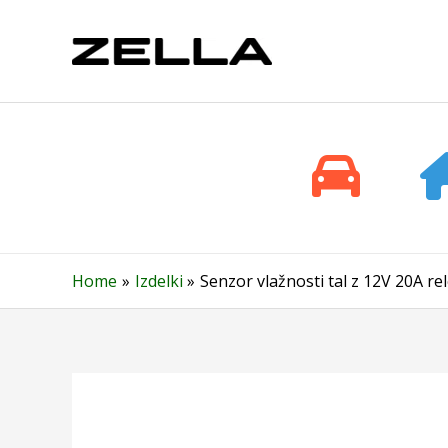
Skip
to
content
Home
Izdelki
Senzor vlažnosti tal z 12V 20A re