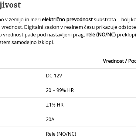
jivost
o v zemljo in meri
električno prevodnost
substrata – bolj ko
 vrednost. Digitalni zaslon v realnem času prikazuje odstote
Ko vrednost pade pod nastavljeni prag,
rele (NO/NC)
preklopi
istem samodejno izklopi.
Vrednost / Po
DC 12V
20 – 99% HR
±1% HR
20A
Rele (NO/NC)