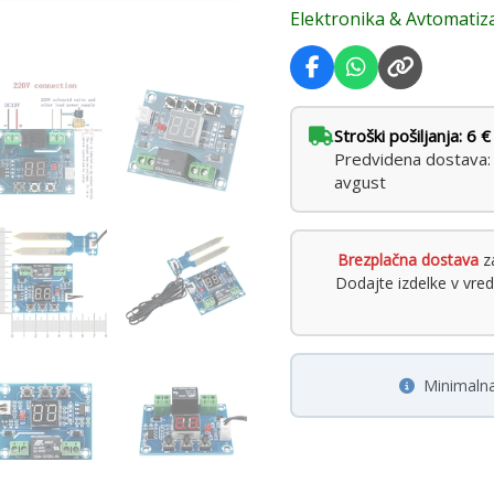
Elektronika & Avtomatiza
Stroški pošiljanja: 6 €
Predvidena dostava: 
avgust
Brezplačna dostava
za
Dodajte izdelke v vre
Minimalna