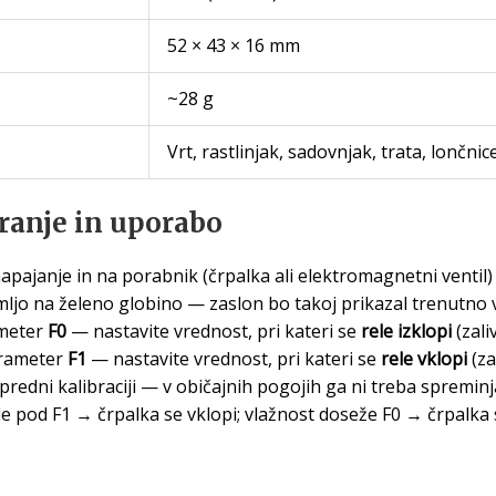
52 × 43 × 16 mm
~28 g
Vrt, rastlinjak, sadovnjak, trata, lončnic
ranje in uporabo
apajanje in na porabnik (črpalka ali elektromagnetni ventil) v
mljo na želeno globino — zaslon bo takoj prikazal trenutno v
meter
F0
— nastavite vrednost, pri kateri se
rele izklopi
(zali
rameter
F1
— nastavite vrednost, pri kateri se
rele vklopi
(za
edni kalibraciji — v običajnih pogojih ga ni treba spreminja
de pod F1 → črpalka se vklopi; vlažnost doseže F0 → črpalka 