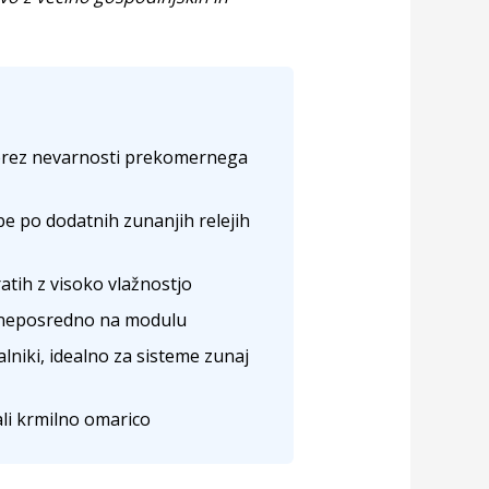
, brez nevarnosti prekomernega
be po dodatnih zunanjih relejih
atih z visoko vlažnostjo
h neposredno na modulu
lniki, idealno za sisteme zunaj
li krmilno omarico