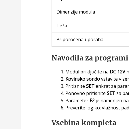
Dimenzije modula
Teža
Priporočena uporaba
Navodila za programi
Modul priključite na
DC 12V
n
Kovinsko sondo
vstavite v ze
Pritisnite
SET
enkrat za para
Ponovno pritisnite
SET
za pa
Parameter
F2
je namenjen napr
Preverite logiko: vlažnost pa
Vsebina kompleta