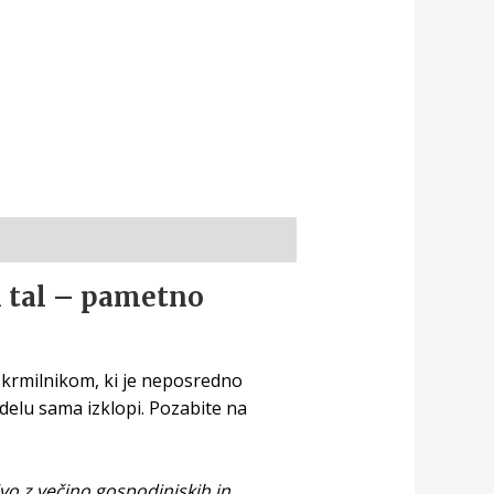
 tal – pametno
im krmilnikom, ki je neposredno
delu sama izklopi. Pozabite na
vo z večino gospodinjskih in