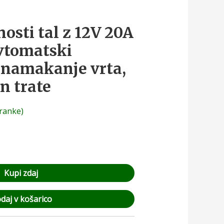
osti tal z 12V 20A
vtomatski
 namakanje vrta,
in trate
ranke)
Kupi zdaj
daj v košarico