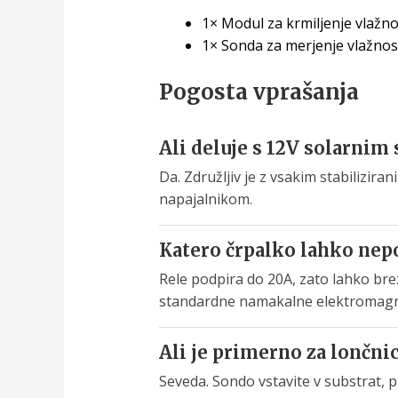
1× Modul za krmiljenje vlažno
1× Sonda za merjenje vlažnosti
Pogosta vprašanja
Ali deluje s 12V solarni
Da. Združljiv je z vsakim stabiliz
napajalnikom.
Katero črpalko lahko nep
Rele podpira do 20A, zato lahko bre
standardne namakalne elektromagne
Ali je primerno za lončnic
Seveda. Sondo vstavite v substrat, p