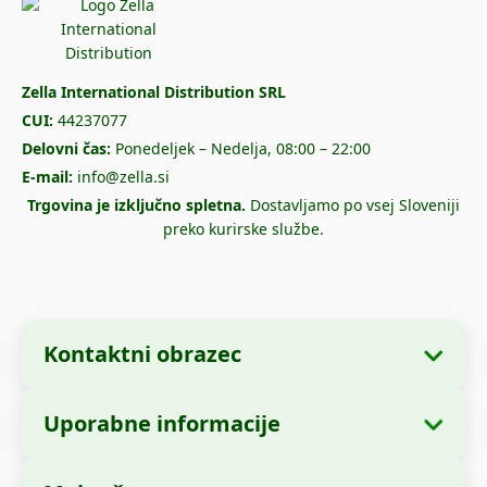
Zella International Distribution SRL
CUI:
44237077
Delovni čas:
Ponedeljek – Nedelja, 08:00 – 22:00
E-mail:
info@zella.si
Trgovina je izključno spletna.
Dostavljamo po vsej Sloveniji
preko kurirske službe.
Kontaktni obrazec
Uporabne informacije
Podatki o podjetju
O nas
Ime podjetja:
Zella International Distribution