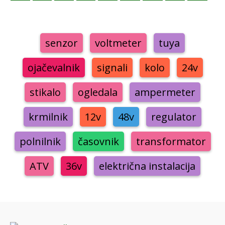
senzor
voltmeter
tuya
ojačevalnik
signali
kolo
24v
stikalo
ogledala
ampermeter
krmilnik
12v
48v
regulator
polnilnik
časovnik
transformator
ATV
36v
električna instalacija