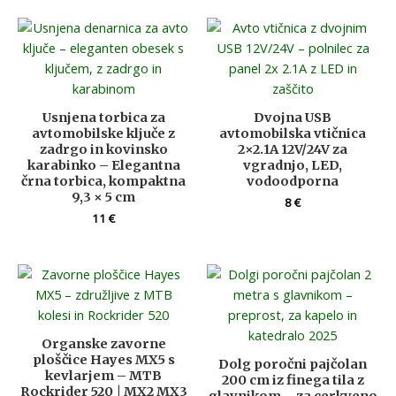
Usnjena torbica za
Dvojna USB
avtomobilske ključe z
avtomobilska vtičnica
zadrgo in kovinsko
2×2.1A 12V/24V za
karabinko – Elegantna
vgradnjo, LED,
črna torbica, kompaktna
vodoodporna
9,3 × 5 cm
8
€
11
€
Organske zavorne
ploščice Hayes MX5 s
Dolg poročni pajčolan
kevlarjem – MTB
200 cm iz finega tila z
Rockrider 520 | MX2 MX3
glavnikom – za cerkveno