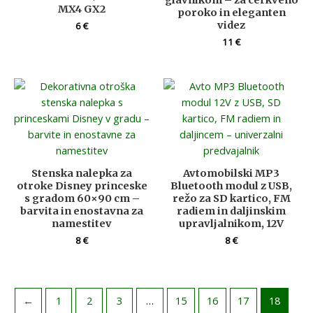
MX4 GX2
poroko in eleganten
videz
6
€
11
€
Stenska nalepka za
Avtomobilski MP3
otroke Disney princeske
Bluetooth modul z USB,
s gradom 60×90 cm –
režo za SD kartico, FM
barvita in enostavna za
radiem in daljinskim
namestitev
upravljalnikom, 12V
8
€
8
€
←
1
2
3
…
15
16
17
18